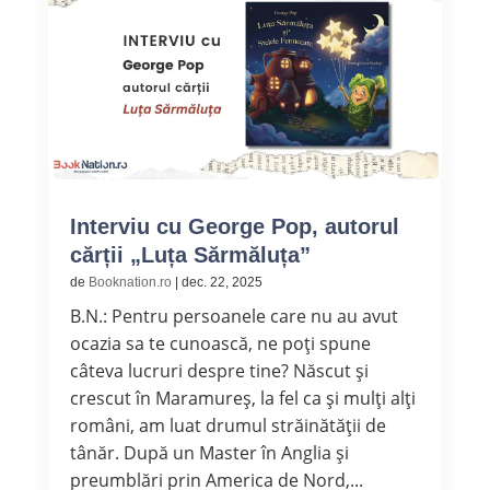
Interviu cu George Pop, autorul
cărții „Luța Sărmăluța”
de
Booknation.ro
|
dec. 22, 2025
B.N.: Pentru persoanele care nu au avut
ocazia sa te cunoască, ne poți spune
câteva lucruri despre tine? Născut și
crescut în Maramureș, la fel ca și mulți alți
români, am luat drumul străinătății de
tânăr. După un Master în Anglia și
preumblări prin America de Nord,...