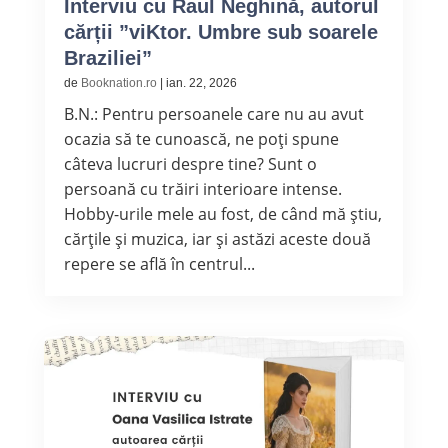
Interviu cu Raul Neghină, autorul
cărții ”viKtor. Umbre sub soarele
Braziliei”
de
Booknation.ro
|
ian. 22, 2026
B.N.: Pentru persoanele care nu au avut
ocazia să te cunoască, ne poți spune
câteva lucruri despre tine? Sunt o
persoană cu trăiri interioare intense.
Hobby-urile mele au fost, de când mă știu,
cărțile și muzica, iar și astăzi aceste două
repere se află în centrul...