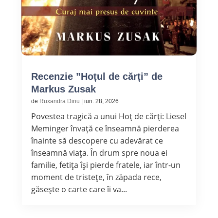
Recenzie ”Hoțul de cărți” de
Markus Zusak
de
Ruxandra Dinu
|
iun. 28, 2026
Povestea tragică a unui Hoț de cărți: Liesel
Meminger învață ce înseamnă pierderea
înainte să descopere cu adevărat ce
înseamnă viața. În drum spre noua ei
familie, fetița își pierde fratele, iar într-un
moment de tristețe, în zăpada rece,
găsește o carte care îi va...