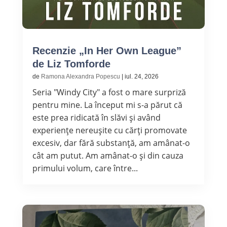
Recenzie „In Her Own League”
de Liz Tomforde
de
Ramona Alexandra Popescu
|
iul. 24, 2026
Seria "Windy City" a fost o mare surpriză
pentru mine. La început mi s-a părut că
este prea ridicată în slăvi și având
experiențe nereușite cu cărți promovate
excesiv, dar fără substanță, am amânat-o
cât am putut. Am amânat-o și din cauza
primului volum, care între...