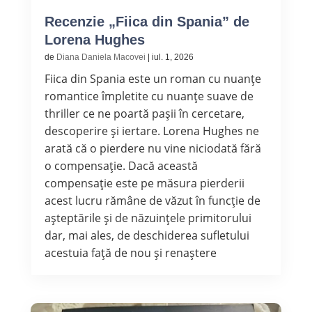
Recenzie „Fiica din Spania” de
Lorena Hughes
de
Diana Daniela Macovei
|
iul. 1, 2026
Fiica din Spania este un roman cu nuanțe
romantice împletite cu nuanțe suave de
thriller ce ne poartă pașii în cercetare,
descoperire și iertare. Lorena Hughes ne
arată că o pierdere nu vine niciodată fără
o compensație. Dacă această
compensație este pe măsura pierderii
acest lucru rămâne de văzut în funcție de
așteptările și de năzuințele primitorului
dar, mai ales, de deschiderea sufletului
acestuia față de nou și renaștere