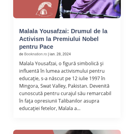
Malala Yousafzai: Drumul de la
Activism la Premiului Nobel
pentru Pace
de
Booknation.ro
|
ian. 28, 2024
Malala Yousafzai, o figură simbolică și
influentă în lumea activismului pentru
educație, s-a născut pe 12 iulie 1997 în
Mingora, Swat Valley, Pakistan. Devenită
cunoscută pentru curajul său remarcabil
în fața opresiunii Talibanilor asupra
educației fetelor, Malala a...