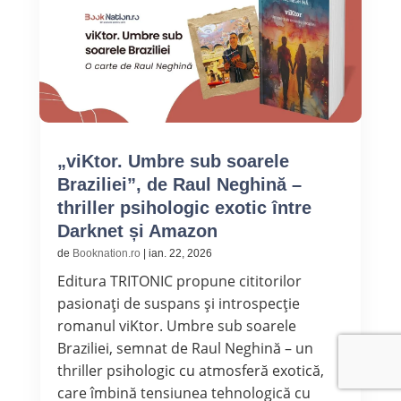
„viKtor. Umbre sub soarele
Braziliei”, de Raul Neghină –
thriller psihologic exotic între
Darknet și Amazon
de
Booknation.ro
|
ian. 22, 2026
Editura TRITONIC propune cititorilor
pasionați de suspans și introspecție
romanul viKtor. Umbre sub soarele
Braziliei, semnat de Raul Neghină – un
thriller psihologic cu atmosferă exotică,
care îmbină tensiunea tehnologică cu