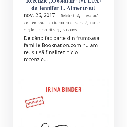
Recenzie „Obsidian” (#1 LUX)
de Jennifer L. Almentrout
nov. 26, 2017
|
,
Beletristică
Literatură
,
,
Contemporană
Literatura Universală
Lumea
,
,
cărților
Recenzii cărți
Suspans
De când fac parte din frumoasa
familie Booknation.com nu am
reușit să finalizez nicio
recenzie...