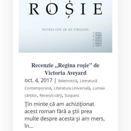
Recenzie „Regina roșie” de
Victoria Aveyard
oct. 4, 2017
|
,
Beletristică
Literatură
,
,
Contemporană
Literatura Universală
Lumea
,
,
cărților
Recenzii cărți
Suspans
Țin minte că am achiziționat
acest roman fără a știi prea
multe despre acesta și am mers,
în...