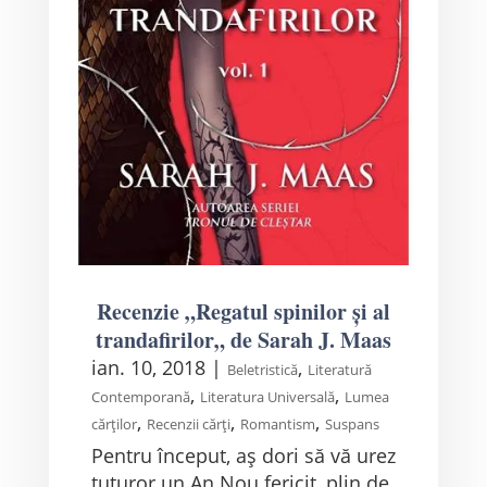
Recenzie „Regatul spinilor și al
trandafirilor„ de Sarah J. Maas
ian. 10, 2018
|
,
Beletristică
Literatură
,
,
Contemporană
Literatura Universală
Lumea
,
,
,
cărților
Recenzii cărți
Romantism
Suspans
Pentru început, aș dori să vă urez
tuturor un An Nou fericit, plin de