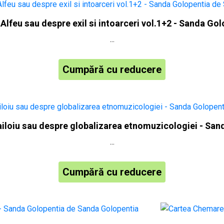
 Alfeu sau despre exil si intoarceri vol.1+2 - Sanda Go
...
Cumpără cu reducere
ailoiu sau despre globalizarea etnomuzicologiei - San
...
Cumpără cu reducere