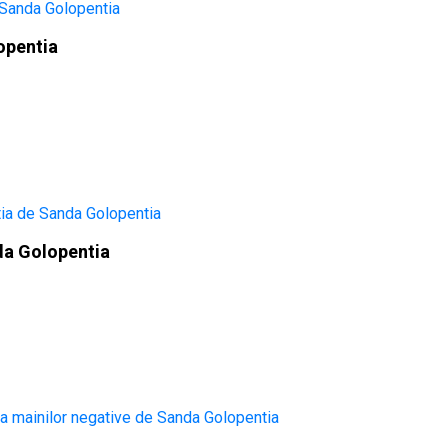
lopentia
da Golopentia