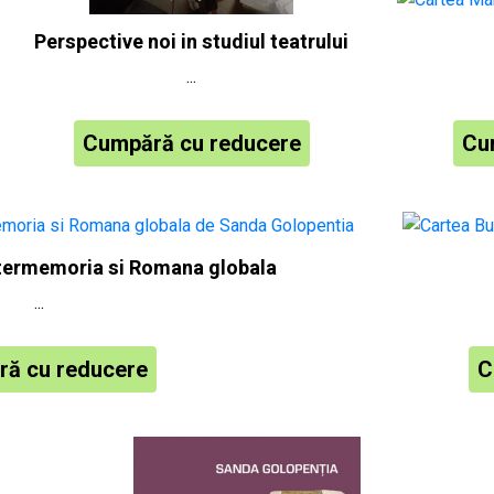
Perspective noi in studiul teatrului
...
Cumpără cu reducere
Cu
ntermemoria si Romana globala
...
ă cu reducere
C