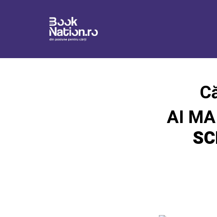
Că
AI MA
SC