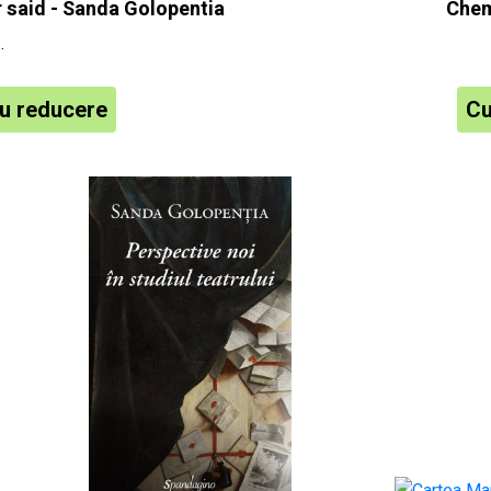
 said - Sanda Golopentia
Chem
..
u reducere
Cu