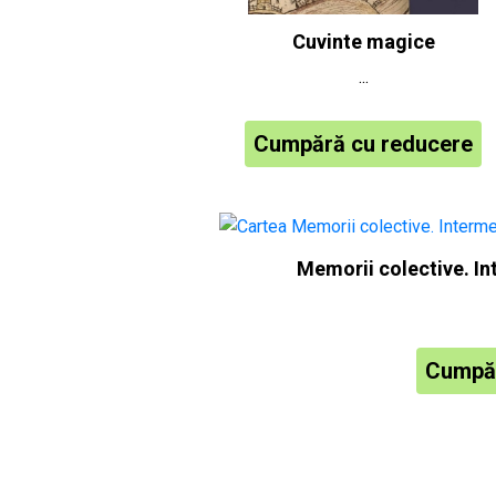
Cuvinte magice
...
Cumpără cu reducere
Memorii colective. I
Cumpăr