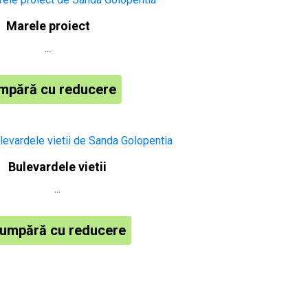
Marele proiect
...
mpără cu reducere
Bulevardele vietii
...
umpără cu reducere