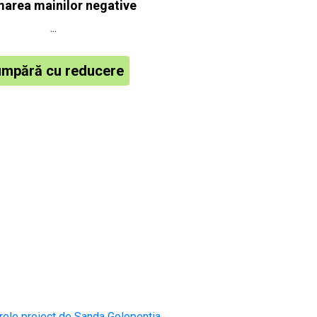
area mainilor negative
...
mpără cu reducere