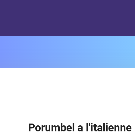
perAdmin' has exceeded the 'max_user_connections' resource (c
Porumbel a l'italienne