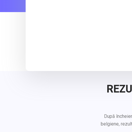
REZU
După încheierea 
belgiene, rezul