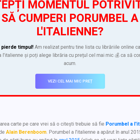
EPȚI MOMENTUL POTRIVI
SĂ CUMPERI PORUMBEL A
L'ITALIENNE?
 pierde timpul!
Am realizat pentru tine lista cu librăriile online c
l'italienne și poți alege librăria cu prețul cel mai mic 💰 ca să c
acum.
VEZI CEL MAI MIC PREȚ
rea carte pe care vrei să o citești trebuie să fie
Porumbel a l'i
 de
Alain Berenboom
. Porumbel a l'italienne a apărut în anul 201