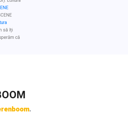
or). Editura
CENE
 SCENE
tura
 să îți
 sperăm că
NBOOM
 Berenboom
.