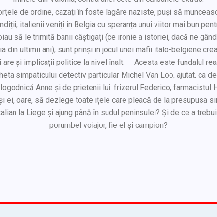
orțele de ordine, cazați în foste lagăre naziste, puși să munceas
iții, italienii veniți în Belgia cu speranța unui viitor mai bun pentr
oiau să le trimită banii câștigați (ce ironie a istoriei, dacă ne gân
lia din ultimii ani), sunt prinși în jocul unei mafii italo-belgiene cre
i are și implicații politice la nivel înalt. Acesta este fundalul rea
ta simpaticului detectiv particular Michel Van Loo, ajutat, ca de
ogodnică Anne și de prietenii lui: frizerul Federico, farmacistul Hu
și ei, oare, să dezlege toate ițele care pleacă de la presupusa si
italian la Liege și ajung până în sudul peninsulei? Și de ce a trebui
porumbel voiajor, fie el și campion?