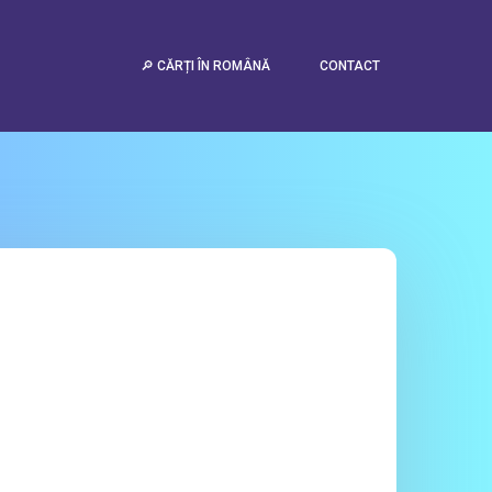
urrent value: 2)
🔎 CĂRȚI ÎN ROMÂNĂ
CONTACT