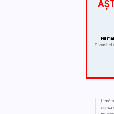
AȘT
Nu mai
Porumbel a 
Următoa
scrisă