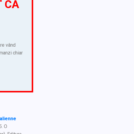
T CA
are vând
omanzi chiar
talienne
5. O