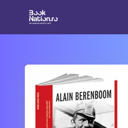
Connection failed SQLSTATE[HY000] [1226] User 'booknation_su