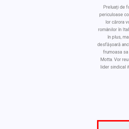
Preluați de f
periculoase cond
lor cărora v
românilor în Ita
în plus, ma
desfășoară anche
frumoasa sa l
Motta. Vor reu
lider sindical 