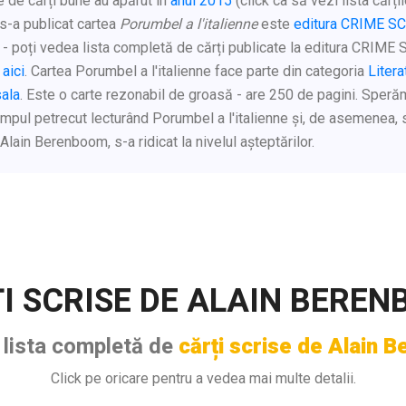
 de cărți bune au apărut în
anul 2015
(click ca să vezi lista cărțil
 s-a publicat cartea
Porumbel a l'italienne
este
editura CRIME S
- poți vedea lista completă de cărți publicate la editura CRIME
S
aici
. Cartea Porumbel a l'italienne face parte din categoria
Litera
sala
. Este o carte rezonabil de groasă - are 250 de pagini. Sperăm
impul petrecut lecturând Porumbel a l'italienne și, de asemenea,
 Alain Berenboom, s-a ridicat la nivelul așteptărilor.
I SCRISE DE ALAIN BERE
s lista completă de
cărți scrise de Alain
Click pe oricare pentru a vedea mai multe detalii.