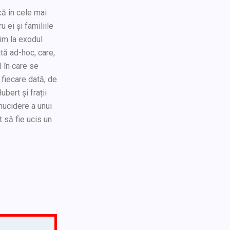
că în cele mai
u ei și familiile
dim la exodul
ată ad-hoc, care,
l în care se
 fiecare dată, de
bert și frații
nucidere a unui
t să fie ucis un