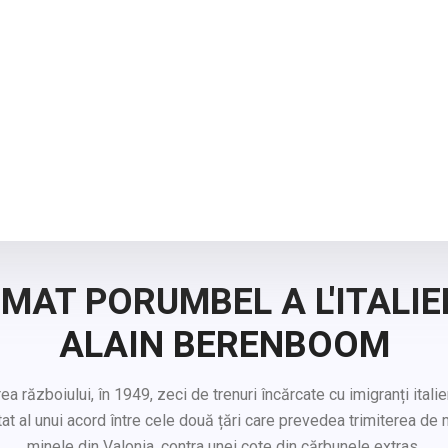
MAT PORUMBEL A L'ITALIE
ALAIN BERENBOOM
războiului, în 1949, zeci de trenuri încărcate cu imigranți italien
tat al unui acord între cele două țări care prevedea trimiterea de 
minele din Valonia, contra unei cote din cărbunele extras.