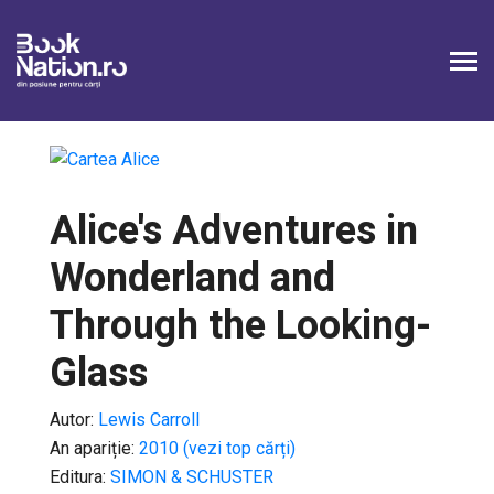
Alice's Adventures in
Wonderland and
Through the Looking-
Glass
Autor:
Lewis Carroll
An apariție:
2010 (vezi top cărți)
Editura:
SIMON & SCHUSTER