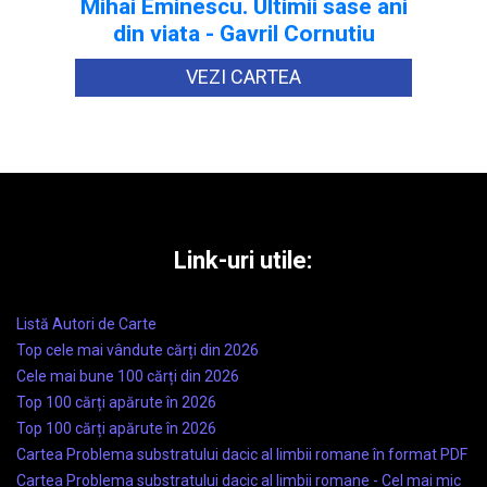
Mihai Eminescu. Ultimii sase ani
din viata - Gavril Cornutiu
VEZI CARTEA
Link-uri utile:
Listă Autori de Carte
Top cele mai vândute cărți din 2026
Cele mai bune 100 cărți din 2026
Top 100 cărți apărute în 2026
Top 100 cărți apărute în 2026
Cartea Problema substratului dacic al limbii romane în format PDF
Cartea Problema substratului dacic al limbii romane - Cel mai mic