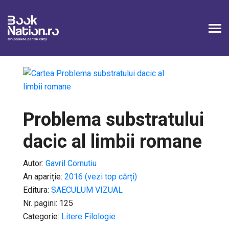
Problema substratului
dacic al limbii romane
Autor:
Gavril Cornutiu
An apariție:
2016 (vezi top cărți)
Editura:
SAECULUM VIZUAL
Nr. pagini: 125
Categorie:
Litere Filologie