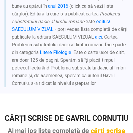
bune au apărut în
anul 2016
(click ca să vezi lista
cărților). Editura la care s-a publicat cartea
Problema
substratului dacic al limbii romane
este
editura
SAECULUM VIZUAL
- poți vedea lista completă de cărți
publicate la editura SAECULUM VIZUAL
aici
. Cartea
Problema substratului dacic al limbii romane face parte
din categoria
Litere Filologie
. Este o carte ușor de citit,
are doar 125 de pagini. Sperăm să îți placă timpul
petrecut lecturând Problema substratului dacic al limbii
romane și, de asemenea, sperăm că autorul Gavril
Cornutiu, s-a ridicat la nivelul așteptărilor.
CĂRȚI SCRISE DE GAVRIL CORNUTIU
Ai mai jos lista completă de
cărți scrise