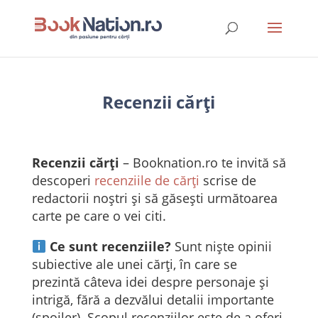
Recenzii cărți
Recenzii cărți
– Booknation.ro te invită să
descoperi
recenziile de cărți
scrise de
redactorii noștri și să găsești următoarea
carte pe care o vei citi.
Ce sunt recenziile?
Sunt niște opinii
subiective ale unei cărți, în care se
prezintă câteva idei despre personaje și
intrigă, fără a dezvălui detalii importante
(spoiler). Scopul recenziilor este de a oferi