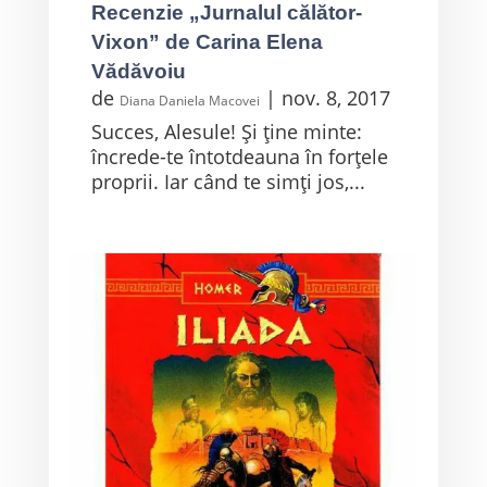
Recenzie „Jurnalul călător-
Vixon” de Carina Elena
Vădăvoiu
de
|
nov. 8, 2017
Diana Daniela Macovei
Succes, Alesule! Și ține minte:
încrede-te întotdeauna în forțele
proprii. Iar când te simți jos,...