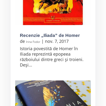
Recenzie „Iliada” de Homer
de
|
nov. 7, 2017
Irina Fodor
Istoria povestită de Homer în
Iliada reprezintă epopeea
războiului dintre greci și troieni.
Deși...