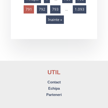
791
792
793
…
1.093
înainte »
UTIL
Contact
Echipa
Parteneri