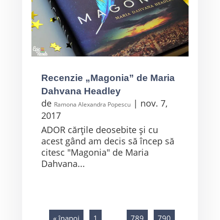
Recenzie „Magonia” de Maria
Dahvana Headley
de
|
nov. 7,
Ramona Alexandra Popescu
2017
ADOR cărțile deosebite și cu
acest gând am decis să încep să
citesc "Magonia" de Maria
Dahvana...
« înapoi
1
…
789
790