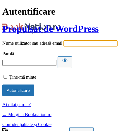
Autentificare
Propulsat de WordPress
Nume utilizator sau adresă email
Parolă
Ține-mă minte
Ai uitat parola?
← Mergi la Booknation.ro
Confidențialitate și Cookie