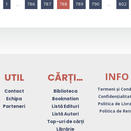
1
…
786
787
788
789
790
…
802
INFO
UTIL
CĂRȚI…
Termeni și Condi
Contact
Biblioteca
Confidențialit
Echipa
Booknation
Politica de Livr
Parteneri
Listă Edituri
Politica de Ret
Listă Autori
Top-uri de cărți
Librărie