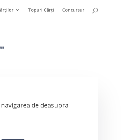
rților
Topuri Cărți
Concursuri
"
ți navigarea de deasupra