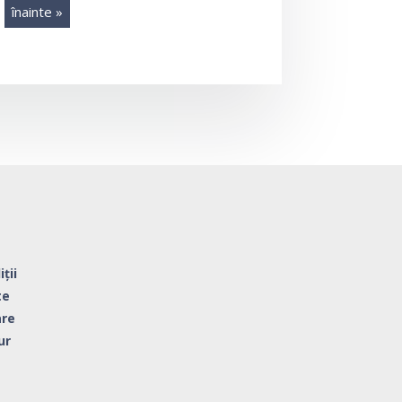
înainte »
ții
ate
are
ur