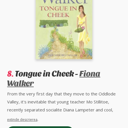
8.
Tongue in Cheek -
Fiona
Walker
From the very first day that they move to the Oddlode
Valley, it's inevitable that young teacher Mo Stillitoe,
recently separated socialite Diana Lampeter and cool,
retired dressage diva Anke Brakespear will find their lives
.
extinde descrierea
entangled. Despite their differing generations and