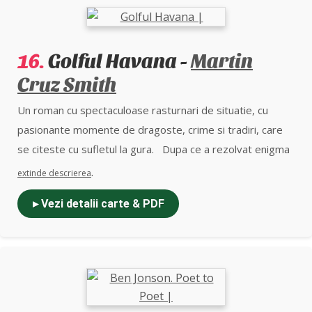
16.
Golful Havana -
Martin
Cruz Smith
Un roman cu spectaculoase rasturnari de situatie, cu
pasionante momente de dragoste, crime si tradiri, care
se citeste cu sufletul la gura. Dupa ce a rezolvat enigma
cadavrelor desfigurate in romanul de succes Gorky Park,
.
extinde descrierea
detectivul Arkady Renko se vede implicat intr-un caz nu
▸ Vezi detalii carte & PDF
mai putin misterios: moartea unui fost spion KGB in
singurul loc din lume unde rusii se simteau, pana nu
demult, ca la ei acasa – Cuba. Corpul lui Serghei Pribluda
a fost gasit in apele golfului Havana. Cel putin asa sustine
politia locala. Arkady Renko este, insa, mai putin convins
ca mortul este prietenul sau. O indoiala care ii va atrage