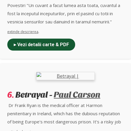
Povestiri "Un cuvant a facut lumea asta toata, cuvantul a
fost la inceputul inceputurilor, prin el pasind cu totii in
vesnicia sensurilor sau dainuind in taramul nemuririi."
.
extinde descrierea
▸ Vezi detalii carte & PDF
6.
Betrayal -
Paul Carson
Dr Frank Ryan is the medical officer at Harmon
penitentiary in Ireland, which has the dubious reputation
of being Europe's most dangerous prison. It's a risky job
- the last prison doctor was brutally murdered in front of