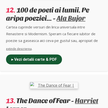
12.
100 de poeti ai lumii. Pe
aripa poeziei... -
Ala Bujor
Cartea cuprinde versuri din lirica universala intre
Renastere si Modernism. Speram ca fiecare iubitor de
poezie sa gaseasca aici ceva pe gustul sau, apropiat de
sufletul sau, o raza de lumina si o stea calauzitoare.
.
extinde descrierea
Antologia contine reproduceri de grafica si pictura (color),
▸ Vezi detalii carte & PDF
care fac o buna tovarasie poetilor celebri.
13.
The Dance of Fear -
Harriet