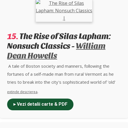
only novel, was originally published in 1963 under the
pseudonym Victoria Lucas. The novel is partially based on
Plath's own life and descent into mental illness, and has
become a modern classic.
15.
The Rise of Silas Lapham:
Nonsuch Classics -
William
Dean Howells
A tale of Boston society and manners, following the
fortunes of a self-made man from rural Vermont as he
tries to break into the city's sophisticated world of 'old'
money.
.
extinde descrierea
▸ Vezi detalii carte & PDF