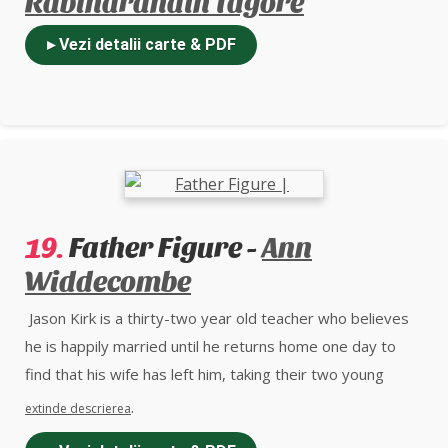
▸ Vezi detalii carte & PDF
19.
Father Figure -
Ann
Widdecombe
Jason Kirk is a thirty-two year old teacher who believes
he is happily married until he returns home one day to
find that his wife has left him, taking their two young
children with her. Suddenly Jason finds the role of father
.
extinde descrierea
denied to him as he is separated from his children and