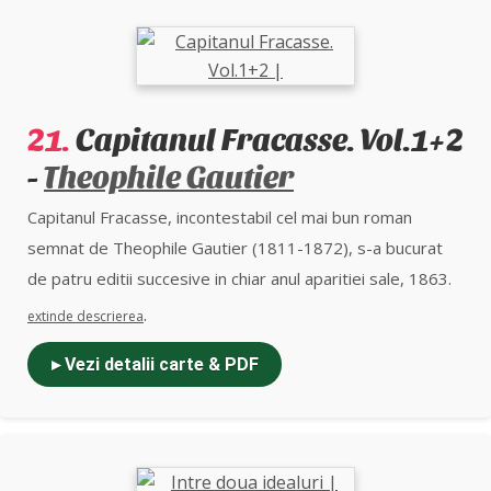
Adriana Sarmiza Dumay
21.
Capitanul Fracasse. Vol.1+2
-
Theophile Gautier
Capitanul Fracasse, incontestabil cel mai bun roman
semnat de Theophile Gautier (1811-1872), s-a bucurat
de patru editii succesive in chiar anul aparitiei sale, 1863.
Imaginea unei lumi in care viata reala se contopeste cu
.
extinde descrierea
spectacolul ambulant, suspansul si culoarea sunt probabil
▸ Vezi detalii carte & PDF
secretul longevitatii acestui roman. Intr-un castel ruinat
din Gasconia traieste, intr-o saracie lucie, ultimul vlastar al
nobilei familii Sigognac. O trupa de actori, ratacind in drum
spre Paris, poposeste intamplator la castel si tanarul