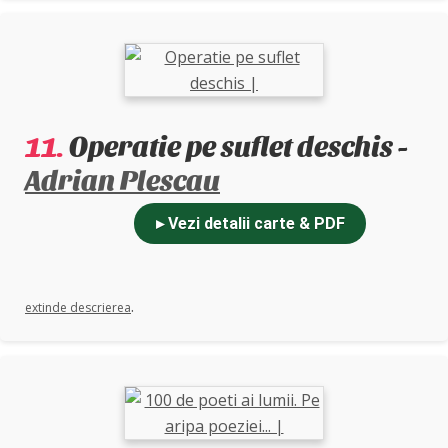
those looking to find them and keep them.
11.
Operatie pe suflet deschis -
Adrian Plescau
▸ Vezi detalii carte & PDF
.
extinde descrierea