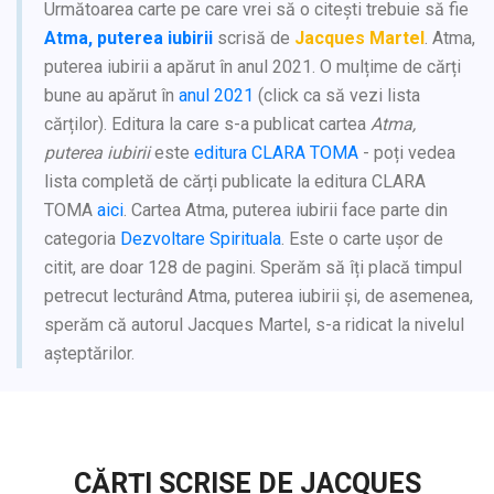
Următoarea carte pe care vrei să o citești trebuie să fie
Atma, puterea iubirii
scrisă de
Jacques Martel
. Atma,
puterea iubirii a apărut în anul 2021. O mulțime de cărți
bune au apărut în
anul 2021
(click ca să vezi lista
cărților). Editura la care s-a publicat cartea
Atma,
puterea iubirii
este
editura CLARA TOMA
- poți vedea
lista completă de cărți publicate la editura CLARA
TOMA
aici
. Cartea Atma, puterea iubirii face parte din
categoria
Dezvoltare Spirituala
. Este o carte ușor de
citit, are doar 128 de pagini. Sperăm să îți placă timpul
petrecut lecturând Atma, puterea iubirii și, de asemenea,
sperăm că autorul Jacques Martel, s-a ridicat la nivelul
așteptărilor.
CĂRȚI SCRISE DE JACQUES