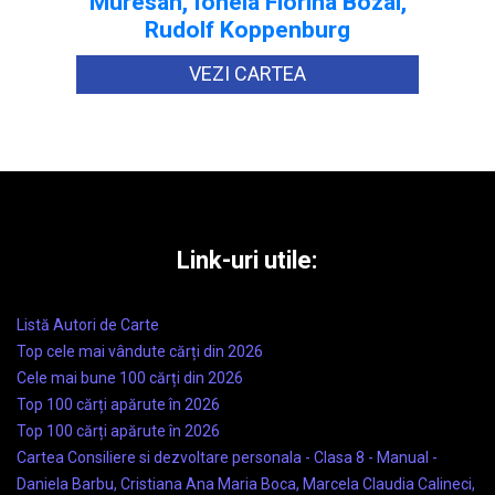
Muresan, Ionela Florina Bozai,
Rudolf Koppenburg
VEZI CARTEA
Link-uri utile:
Listă Autori de Carte
Top cele mai vândute cărți din 2026
Cele mai bune 100 cărți din 2026
Top 100 cărți apărute în 2026
Top 100 cărți apărute în 2026
Cartea Consiliere si dezvoltare personala - Clasa 8 - Manual -
Daniela Barbu, Cristiana Ana Maria Boca, Marcela Claudia Calineci,