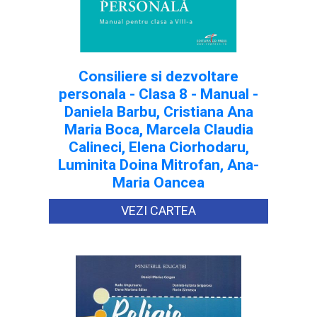
Consiliere si dezvoltare
personala - Clasa 8 - Manual -
Daniela Barbu, Cristiana Ana
Maria Boca, Marcela Claudia
Calineci, Elena Ciorhodaru,
Luminita Doina Mitrofan, Ana-
Maria Oancea
VEZI CARTEA