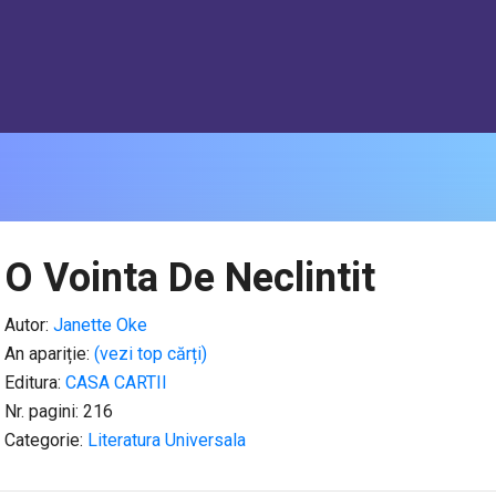
O Vointa De Neclintit
Autor:
Janette Oke
An apariție:
(vezi top cărți)
Editura:
CASA CARTII
Nr. pagini: 216
Categorie:
Literatura Universala