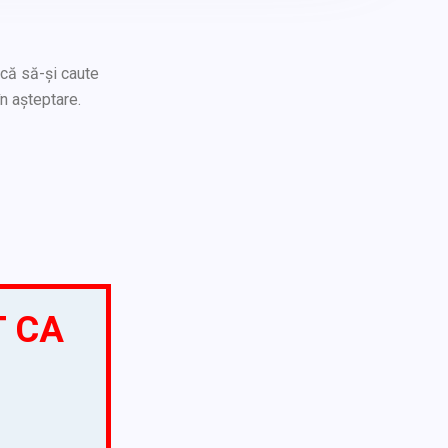
acă să-și caute
n așteptare.
T CA