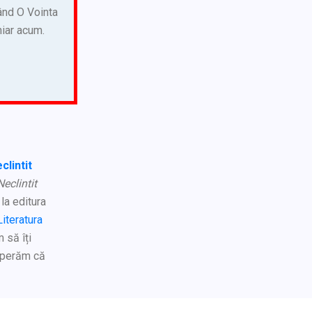
vând O Vointa
hiar acum.
clintit
eclintit
la editura
Literatura
 să îți
 sperăm că