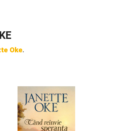
KE
tte Oke
.