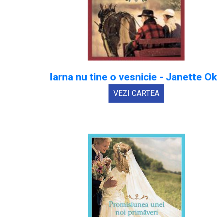
Iarna nu tine o vesnicie - Janette O
VEZI CARTEA