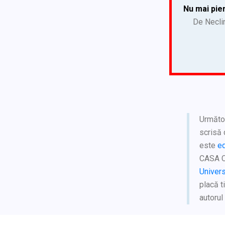
Nu mai pier
De Neclin
Următoa
scrisă
este
e
CASA 
Univer
placă t
autorul