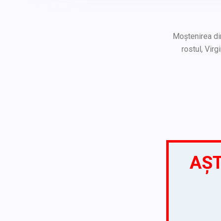
Moștenirea din
rostul, Vir
AȘT