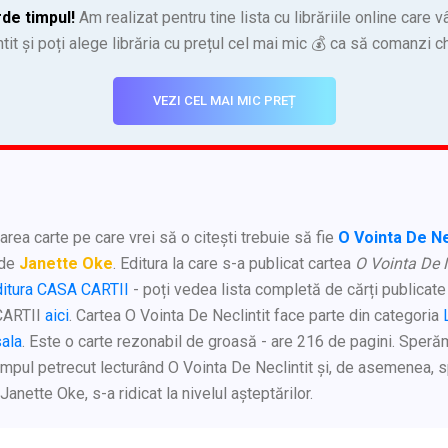
de timpul!
Am realizat pentru tine lista cu librăriile online care 
tit și poți alege librăria cu prețul cel mai mic 💰 ca să comanzi c
VEZI CEL MAI MIC PREȚ
rea carte pe care vrei să o citești trebuie să fie
O Vointa De Ne
 de
Janette Oke
. Editura la care s-a publicat cartea
O Vointa De N
ditura CASA CARTII
- poți vedea lista completă de cărți publicate 
CARTII
aici
. Cartea O Vointa De Neclintit face parte din categoria
sala
. Este o carte rezonabil de groasă - are 216 de pagini. Sperăm
impul petrecut lecturând O Vointa De Neclintit și, de asemenea,
 Janette Oke, s-a ridicat la nivelul așteptărilor.