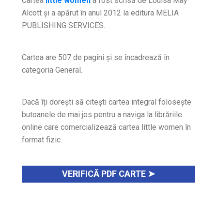
Cartea
little women
a fost scrisă de Louisa May
Alcott și a apărut în anul 2012 la editura MELIA
PUBLISHING SERVICES.
Cartea are 507 de pagini și se încadrează în
categoria General.
Dacă îți dorești să citești cartea integral folosește
butoanele de mai jos pentru a naviga la librăriile
online care comercializează cartea little women în
format fizic.
VERIFICĂ PDF CARTE ➤