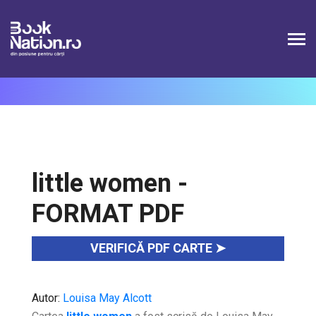
Connection failed SQLSTATE[HY000] [1226] User
'booknation_superAdmin' has exceeded the
'max_user_connections' resource (current value: 2)
little women -
FORMAT PDF
VERIFICĂ PDF CARTE ➤
Autor:
Louisa May Alcott