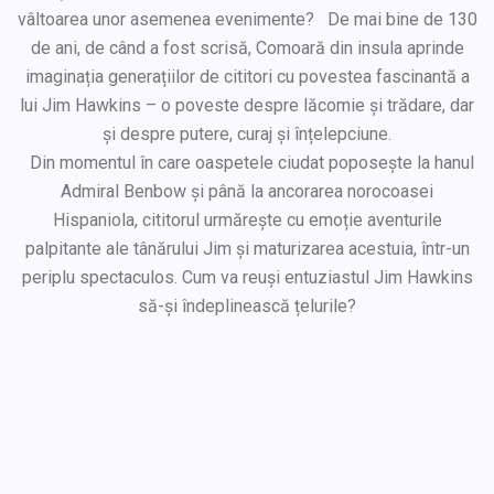
vâltoarea unor asemenea evenimente? De mai bine de 130
de ani, de când a fost scrisă, Comoară din insula aprinde
imaginația generațiilor de cititori cu povestea fascinantă a
lui Jim Hawkins – o poveste despre lăcomie și trădare, dar
și despre putere, curaj și înțelepciune.
Din momentul în care oaspetele ciudat poposește la hanul
Admiral Benbow și până la ancorarea norocoasei
Hispaniola, cititorul urmărește cu emoție aventurile
palpitante ale tânărului Jim și maturizarea acestuia, într-un
periplu spectaculos. Cum va reuși entuziastul Jim Hawkins
să-și îndeplinească țelurile?