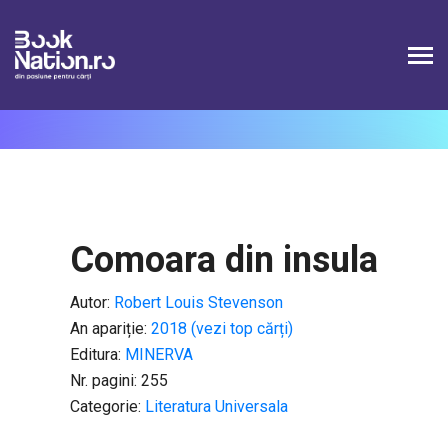
Connection failed SQLSTATE[HY000] [1226] User
'booknation_superAdmin' has exceeded the
'max_user_connections' resource (current value: 2)
Comoara din insula
Autor:
Robert Louis Stevenson
An apariție:
2018 (vezi top cărți)
Editura:
MINERVA
Nr. pagini: 255
Categorie:
Literatura Universala