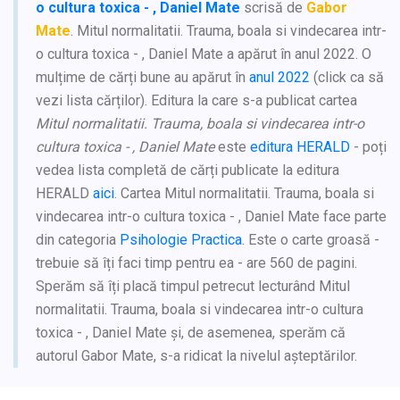
o cultura toxica - , Daniel Mate
scrisă de
Gabor
Mate
. Mitul normalitatii. Trauma, boala si vindecarea intr-
o cultura toxica - , Daniel Mate a apărut în anul 2022. O
mulțime de cărți bune au apărut în
anul 2022
(click ca să
vezi lista cărților). Editura la care s-a publicat cartea
Mitul normalitatii. Trauma, boala si vindecarea intr-o
cultura toxica - , Daniel Mate
este
editura HERALD
- poți
vedea lista completă de cărți publicate la editura
HERALD
aici
. Cartea Mitul normalitatii. Trauma, boala si
vindecarea intr-o cultura toxica - , Daniel Mate face parte
din categoria
Psihologie Practica
. Este o carte groasă -
trebuie să îți faci timp pentru ea - are 560 de pagini.
Sperăm să îți placă timpul petrecut lecturând Mitul
normalitatii. Trauma, boala si vindecarea intr-o cultura
toxica - , Daniel Mate și, de asemenea, sperăm că
autorul Gabor Mate, s-a ridicat la nivelul așteptărilor.