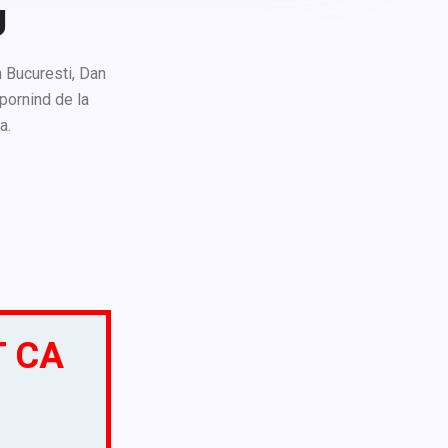
U
 Bucuresti, Dan
pornind de la
a.
T CA