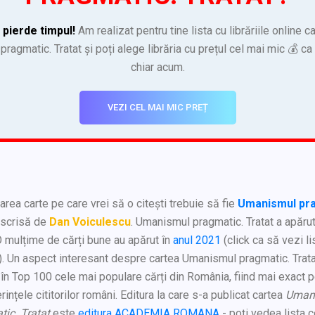
 pierde timpul!
Am realizat pentru tine lista cu librăriile online c
ragmatic. Tratat și poți alege librăria cu prețul cel mai mic 💰 c
chiar acum.
VEZI CEL MAI MIC PREȚ
rea carte pe care vrei să o citești trebuie să fie
Umanismul pra
scrisă de
Dan Voiculescu
. Umanismul pragmatic. Tratat a apărut
 mulțime de cărți bune au apărut în
anul 2021
(click ca să vezi li
r). Un aspect interesant despre cartea Umanismul pragmatic. Trat
 în Top 100 cele mai populare cărți din România, fiind mai exact 
erințele cititorilor români. Editura la care s-a publicat cartea
Uman
ic. Tratat
este
editura ACADEMIA ROMANA
- poți vedea lista 