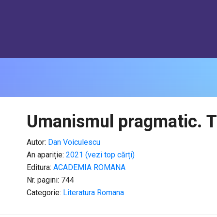
Umanismul pragmatic. T
Autor:
Dan Voiculescu
An apariție:
2021 (vezi top cărți)
Editura:
ACADEMIA ROMANA
Nr. pagini: 744
Categorie:
Literatura Romana