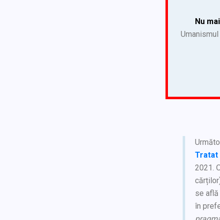
Nu mai
Umanismul p
Următoa
Tratat
2021. O
cărțilo
se află
în pref
pragmat