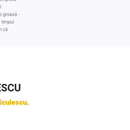
l
te groasă -
ă timpul
m că
ESCU
oiculescu
.