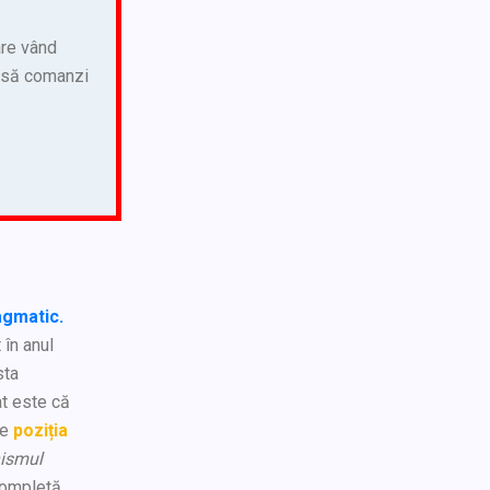
are vând
a să comanzi
gmatic.
 în anul
sta
at este că
pe
poziția
ismul
completă