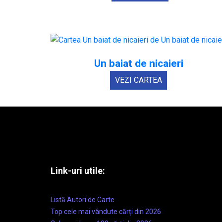
Un baiat de nicaieri
VEZI CARTEA
Link-uri utile:
Listă Autori de Carte
Top cele mai vândute cărți din 2026