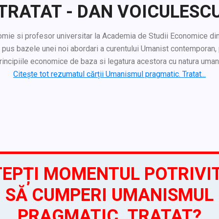
TRATAT - DAN VOICULESC
omie si profesor universitar la Academia de Studii Economice din
 pus bazele unei noi abordari a curentului Umanist contemporan, 
rincipiile economice de baza si legatura acestora cu natura uman
Citește tot rezumatul cărții Umanismul pragmatic. Tratat...
EPȚI MOMENTUL POTRIVI
SĂ CUMPERI UMANISMUL
PRAGMATIC. TRATAT?