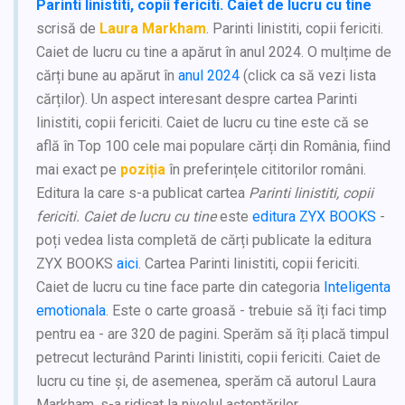
Parinti linistiti, copii fericiti. Caiet de lucru cu tine
scrisă de
Laura Markham
. Parinti linistiti, copii fericiti.
Caiet de lucru cu tine a apărut în anul 2024. O mulțime de
cărți bune au apărut în
anul 2024
(click ca să vezi lista
cărților). Un aspect interesant despre cartea Parinti
linistiti, copii fericiti. Caiet de lucru cu tine este că se
află în Top 100 cele mai populare cărți din România, fiind
mai exact pe
poziția
în preferințele cititorilor români.
Editura la care s-a publicat cartea
Parinti linistiti, copii
fericiti. Caiet de lucru cu tine
este
editura ZYX BOOKS
-
poți vedea lista completă de cărți publicate la editura
ZYX BOOKS
aici
. Cartea Parinti linistiti, copii fericiti.
Caiet de lucru cu tine face parte din categoria
Inteligenta
emotionala
. Este o carte groasă - trebuie să îți faci timp
pentru ea - are 320 de pagini. Sperăm să îți placă timpul
petrecut lecturând Parinti linistiti, copii fericiti. Caiet de
lucru cu tine și, de asemenea, sperăm că autorul Laura
Markham, s-a ridicat la nivelul așteptărilor.