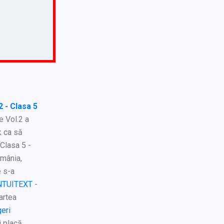
 - Clasa 5
e Vol.2 a
k ca să
 Clasa 5 -
omânia,
e s-a
INTUITEXT
-
Cartea
eri
i placă