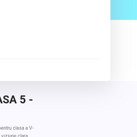
SA 5 -
I
entru clasa a V-
 viziune clara