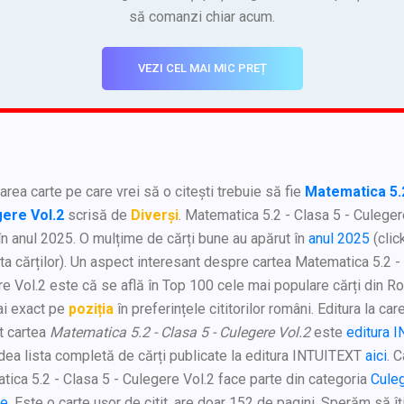
să comanzi chiar acum.
VEZI CEL MAI MIC PREȚ
rea carte pe care vrei să o citești trebuie să fie
Matematica 5.2
gere Vol.2
scrisă de
Diverși
. Matematica 5.2 - Clasa 5 - Culeger
în anul 2025. O mulțime de cărți bune au apărut în
anul 2025
(clic
sta cărților). Un aspect interesant despre cartea Matematica 5.2 -
e Vol.2 este că se află în Top 100 cele mai populare cărți din R
ai exact pe
poziția
în preferințele cititorilor români. Editura la car
t cartea
Matematica 5.2 - Clasa 5 - Culegere Vol.2
este
editura 
dea lista completă de cărți publicate la editura INTUITEXT
aici
. 
ica 5.2 - Clasa 5 - Culegere Vol.2 face parte din categoria
Culeg
re
. Este o carte ușor de citit, are doar 152 de pagini. Sperăm să îț