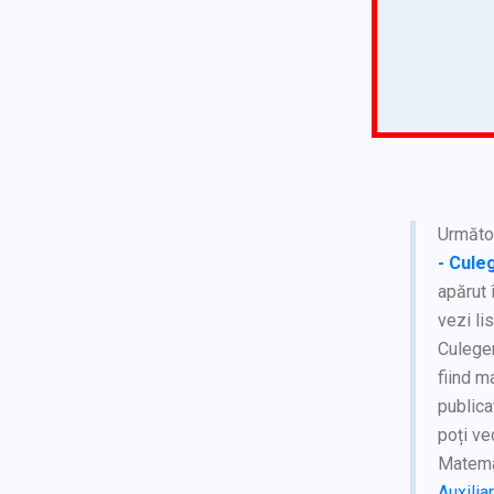
Următoa
- Cule
apărut 
vezi li
Culeger
fiind m
publica
poți ve
Matemat
Auxilia