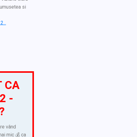
frumusetea si
...
T CA
2 -
?
are vând
mai mic 💰 ca