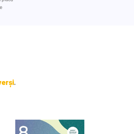
de
verși
.