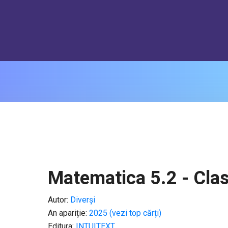
Matematica 5.2 - Clas
Autor:
Diverși
An apariție:
2025 (vezi top cărți)
Editura:
INTUITEXT