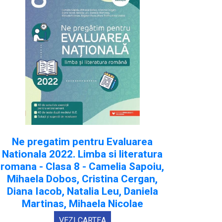
Ne pregatim pentru Evaluarea
Nationala 2022. Limba si literatura
romana - Clasa 8 - Camelia Sapoiu,
Mihaela Dobos, Cristina Cergan,
Diana Iacob, Natalia Leu, Daniela
Martinas, Mihaela Nicolae
VEZI CARTEA