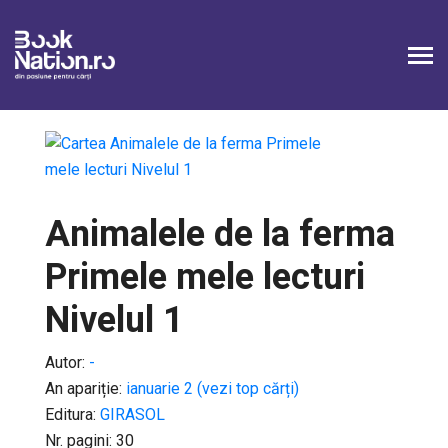
Animalele de la ferma
Primele mele lecturi
Nivelul 1
Autor:
-
An apariție:
ianuarie 2 (vezi top cărți)
Editura:
GIRASOL
Nr. pagini: 30