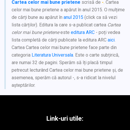
Cartea celor mai bune prietene
scrisă de
-
. Cartea
celor mai bune prietene a apărut în anul 2015. O mulțime
de cărți bune au apărut în
anul 2015
(click ca să vezi
lista cărților). Editura la care s-a publicat cartea
Cartea
celor mai bune prietene
este
editura ARC
- poți vedea
lista completă de cărți publicate la editura ARC
aici
.
Cartea Cartea celor mai bune prietene face parte din
categoria
Literatura Universala
. Este o carte subțirică,
are numai 32 de pagini. Sperăm să îți placă timpul
petrecut lecturând Cartea celor mai bune prietene și, de
asemenea, sperăm că autorul -, s-a ridicat la nivelul
așteptărilor.
Link-uri utile: