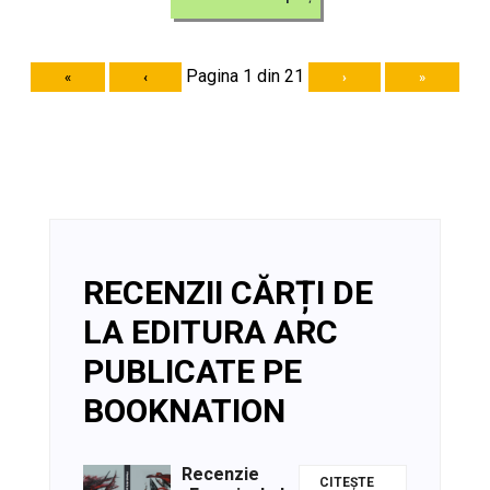
Pagina 1 din 21
«
‹
›
»
RECENZII CĂRȚI DE
LA EDITURA ARC
PUBLICATE PE
BOOKNATION
Recenzie
CITEȘTE