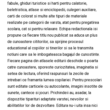
fabule, ghiduri turistice si harti pentru calatorie,
beletristica, atlase si enciclopedii, culegeri auxiliare,
carti de colorat si multe alte tipuri de materiale
realizate pe categorii de varsta, atat pentru pregatirea
scolara, cat si pentru relaxare. Echipa redactionala isi
propune ca fiecare titlu nou publicat sa aduca un plus
de cunoastere cititorilor, sa sprijine procesul
educational al copiilor si tinerilor si sa le transmita
notiuni care sa le imbogateasca bagajul de cunostinte.
Fiecare pagina din atlasele editurii deschide o poarta
catre cunoastere, sporeste curiozitatea, imaginatia si
setea de lectura, oferind raspunsuri la zecile de
intrebari ce framanta lumea copilariei. Pentru prescolari
sunt editate carticele cu autocolante, imagini insotite de
sunete, cantece si jocuri. Prichindeii au, asadar, la
dispozitie tiparituri adaptate varstei, nevoilor si
abilitatilor lor de dezvoltare. Editura nu-i uita insa nici