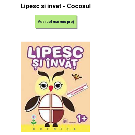
Lipesc si invat - Cocosul
Vezi cel mai mic preț