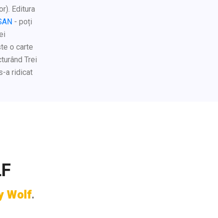
or). Editura
ISAN
- poți
ei
ste o carte
cturând Trei
-a ridicat
LF
y Wolf
.