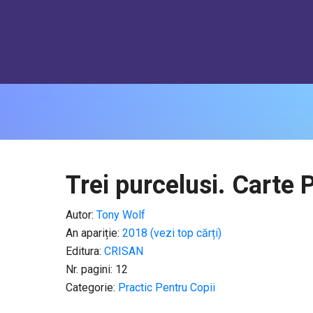
Trei purcelusi. Carte
Autor:
Tony Wolf
An apariție:
2018 (vezi top cărți)
Editura:
CRISAN
Nr. pagini: 12
Categorie:
Practic Pentru Copii