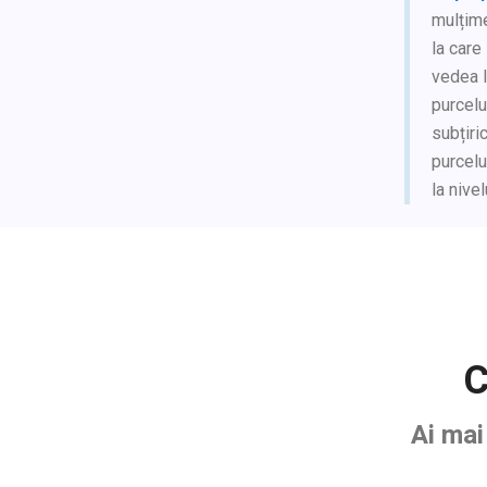
mulțime
la care
vedea l
purcelu
subțiri
purcelu
la nivel
C
Ai mai