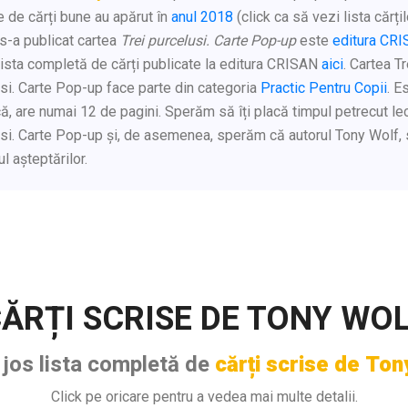
 de cărți bune au apărut în
anul 2018
(click ca să vezi lista cărțil
 s-a publicat cartea
Trei purcelusi. Carte Pop-up
este
editura CR
ista completă de cărți publicate la editura CRISAN
aici
. Cartea Tr
si. Carte Pop-up face parte din categoria
Practic Pentru Copii
. E
că, are numai 12 de pagini. Sperăm să îți placă timpul petrecut le
si. Carte Pop-up și, de asemenea, sperăm că autorul Tony Wolf, s
ul așteptărilor.
ĂRȚI SCRISE DE TONY WO
 jos lista completă de
cărți scrise de Ton
Click pe oricare pentru a vedea mai multe detalii.