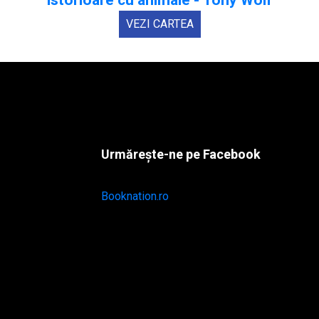
istorioare cu animale - Tony Wolf
VEZI CARTEA
Urmărește-ne pe Facebook
Booknation.ro