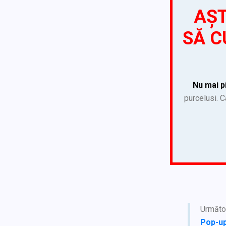
AȘT
SĂ C
Nu mai p
purcelusi. C
Următoa
Pop-u