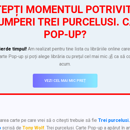
EPȚI MOMENTUL POTRIVI
UMPERI TREI PURCELUSI. 
POP-UP?
ierde timpul!
Am realizat pentru tine lista cu librăriile online car
arte Pop-up și poți alege librăria cu prețul cel mai mic 💰 ca să 
acum.
VEZI CEL MAI MIC PREȚ
rea carte pe care vrei să o citești trebuie să fie
Trei purcelusi
p
scrisă de
Tony Wolf
. Trei purcelusi. Carte Pop-up a apărut în a