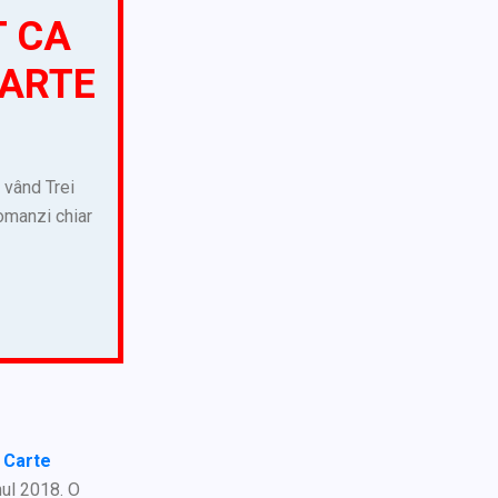
T CA
CARTE
e vând Trei
comanzi chiar
. Carte
nul 2018. O