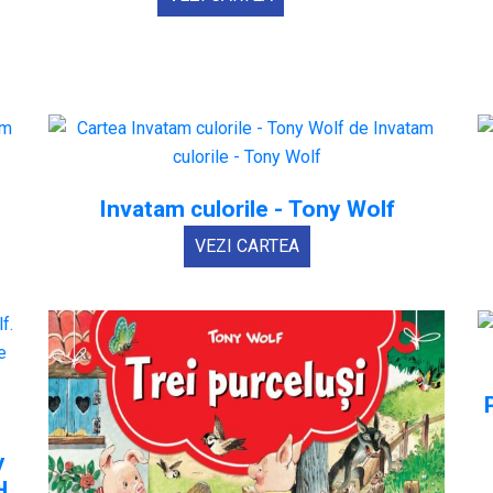
Invatam culorile - Tony Wolf
VEZI CARTEA
y
H.