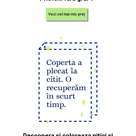
Vezi cel mai mic preț
Descopera si coloreaza pitici si