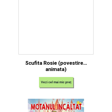
Scufita Rosie (povestire...
animata)
Vezi cel mai mic preț