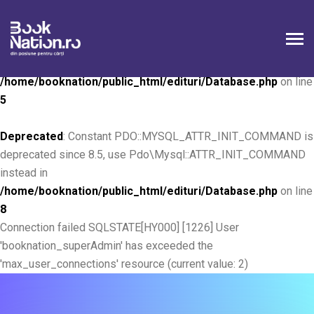
Deprecated
: Constant PDO::MYSQL_ATTR_INIT_COMMAND is
deprecated since 8.5, use Pdo\Mysql::ATTR_INIT_COMMAND
instead in
/home/booknation/public_html/edituri/Database.php
on line
5
Deprecated
: Constant PDO::MYSQL_ATTR_INIT_COMMAND is
deprecated since 8.5, use Pdo\Mysql::ATTR_INIT_COMMAND
instead in
/home/booknation/public_html/edituri/Database.php
on line
8
Connection failed SQLSTATE[HY000] [1226] User
'booknation_superAdmin' has exceeded the
'max_user_connections' resource (current value: 2)