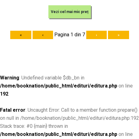
Vezi cel mai mic preț
Pagina 1 din 7
«
‹
›
»
Warning
: Undefined variable $db_bn in
/home/booknation/public_html/edituri/editura.php
on line
192
Fatal error
: Uncaught Error: Call to a member function prepare()
on null in /home/booknation/public_html/edituri/editura.php:192
Stack trace: #0 {main} thrown in
/home/booknation/public_html/edituri/editura.php
on line