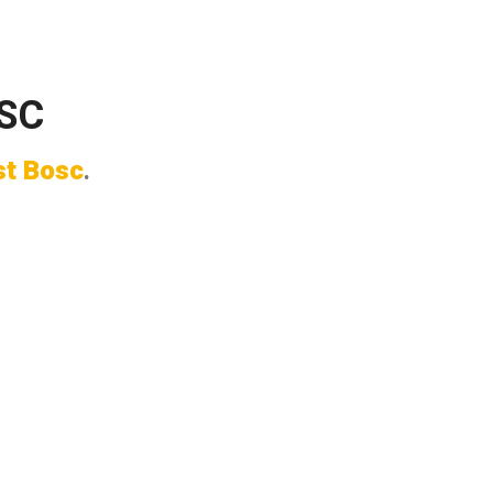
OSC
st Bosc
.