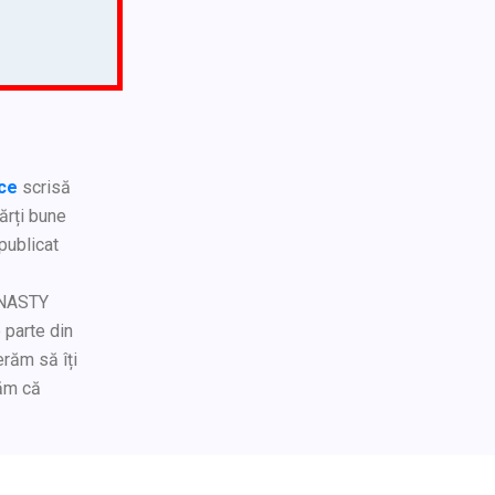
ice
scrisă
ărți bune
 publicat
DINASTY
 parte din
erăm să îți
răm că