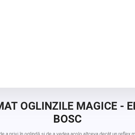
AT OGLINZILE MAGICE - 
BOSC
e a privi în oglindă și de a vedea acolo altceva decât un reflex m