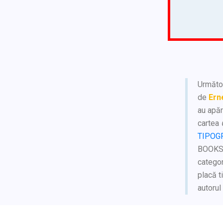
Următoa
de
Ern
au apăr
cartea
TIPOG
BOOKS
catego
placă t
autorul