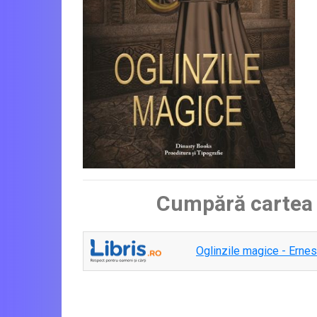
Cumpără carte
Oglinzile magice - Erne