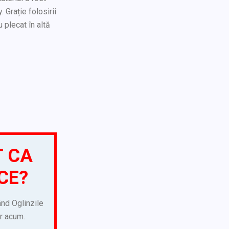
 Grație folosirii
 plecat în altă
T CA
CE?
ând Oglinzile
ar acum.