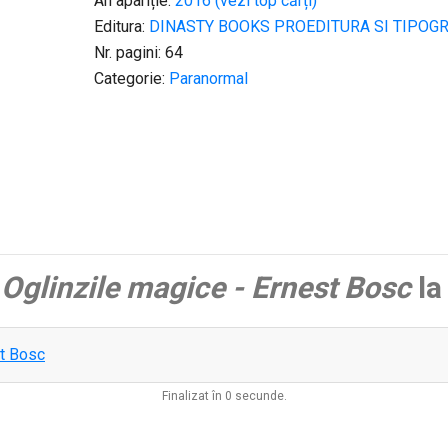
An apariție:
2016 (vezi top cărți)
Editura:
DINASTY BOOKS PROEDITURA SI TIPOGR
Nr. pagini: 64
Categorie:
Paranormal
a
Oglinzile magice - Ernest Bosc
la
st Bosc
Finalizat în 0 secunde.