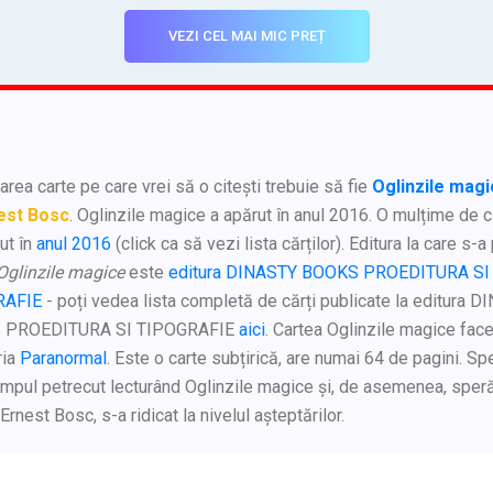
VEZI CEL MAI MIC PREȚ
rea carte pe care vrei să o citești trebuie să fie
Oglinzile mag
est Bosc
. Oglinzile magice a apărut în anul 2016. O mulțime de c
ut în
anul 2016
(click ca să vezi lista cărților). Editura la care s-a
Oglinzile magice
este
editura DINASTY BOOKS PROEDITURA SI
RAFIE
- poți vedea lista completă de cărți publicate la editura 
 PROEDITURA SI TIPOGRAFIE
aici
. Cartea Oglinzile magice face
ria
Paranormal
. Este o carte subțirică, are numai 64 de pagini. Sp
impul petrecut lecturând Oglinzile magice și, de asemenea, spe
 Ernest Bosc, s-a ridicat la nivelul așteptărilor.