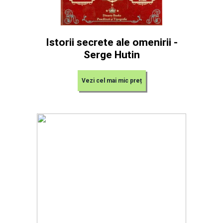
Istorii secrete ale omenirii -
Serge Hutin
Vezi cel mai mic preț