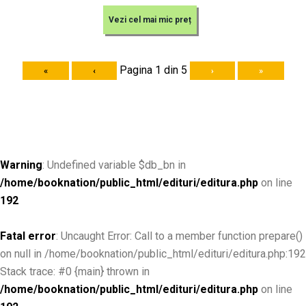
Vezi cel mai mic preț
Pagina 1 din 5
«
‹
›
»
Warning
: Undefined variable $db_bn in
/home/booknation/public_html/edituri/editura.php
on line
192
Fatal error
: Uncaught Error: Call to a member function prepare()
on null in /home/booknation/public_html/edituri/editura.php:192
Stack trace: #0 {main} thrown in
/home/booknation/public_html/edituri/editura.php
on line