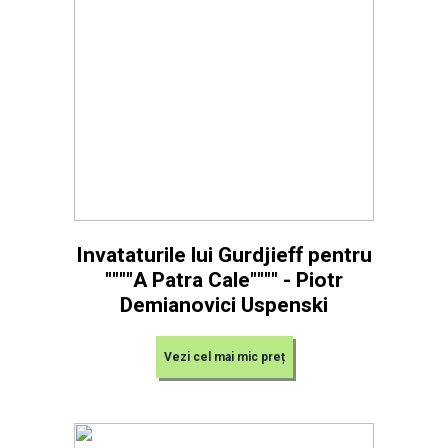
Invataturile lui Gurdjieff pentru
""""A Patra Cale"""" - Piotr
Demianovici Uspenski
Vezi cel mai mic preț