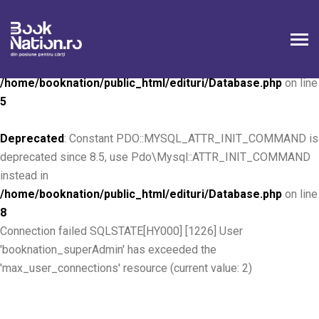
Deprecated
: Constant PDO::MYSQL_ATTR_INIT_COMMAND is
deprecated since 8.5, use Pdo\Mysql::ATTR_INIT_COMMAND
instead in
/home/booknation/public_html/edituri/Database.php
on line
5
Deprecated
: Constant PDO::MYSQL_ATTR_INIT_COMMAND is
deprecated since 8.5, use Pdo\Mysql::ATTR_INIT_COMMAND
instead in
/home/booknation/public_html/edituri/Database.php
on line
8
Connection failed SQLSTATE[HY000] [1226] User
'booknation_superAdmin' has exceeded the
'max_user_connections' resource (current value: 2)