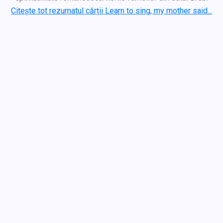
Citește tot rezumatul cărții Learn to sing, my mother said...