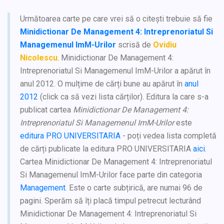
Următoarea carte pe care vrei să o citești trebuie să fie
Minidictionar De Management 4: Intreprenoriatul Si
Managemenul ImM-Urilor
scrisă de
Ovidiu
Nicolescu
. Minidictionar De Management 4:
Intreprenoriatul Si Managemenul ImM-Urilor a apărut în
anul 2012. O mulțime de cărți bune au apărut în
anul
2012
(click ca să vezi lista cărților). Editura la care s-a
publicat cartea
Minidictionar De Management 4:
Intreprenoriatul Si Managemenul ImM-Urilor
este
editura PRO UNIVERSITARIA
- poți vedea lista completă
de cărți publicate la editura PRO UNIVERSITARIA
aici
.
Cartea Minidictionar De Management 4: Intreprenoriatul
Si Managemenul ImM-Urilor face parte din categoria
Management
. Este o carte subțirică, are numai 96 de
pagini. Sperăm să îți placă timpul petrecut lecturând
Minidictionar De Management 4: Intreprenoriatul Si