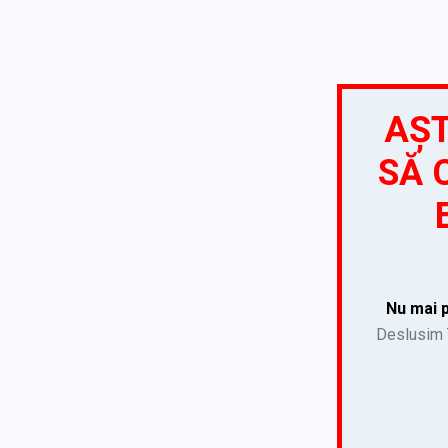
AȘT
SĂ 
Nu mai p
Deslusim T