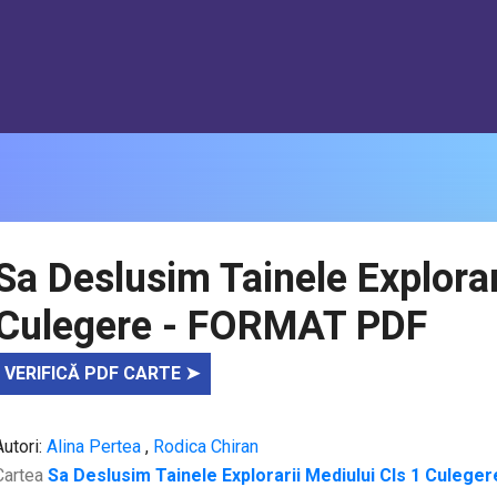
Sa Deslusim Tainele Explorar
Culegere - FORMAT PDF
VERIFICĂ PDF CARTE ➤
Autori:
Alina Pertea
,
Rodica Chiran
Cartea
Sa Deslusim Tainele Explorarii Mediului Cls 1 Culeger