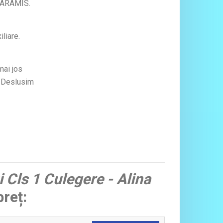
ra ARAMIS.
liare.
mai jos
a Deslusim
 Cls 1 Culegere - Alina
preț: