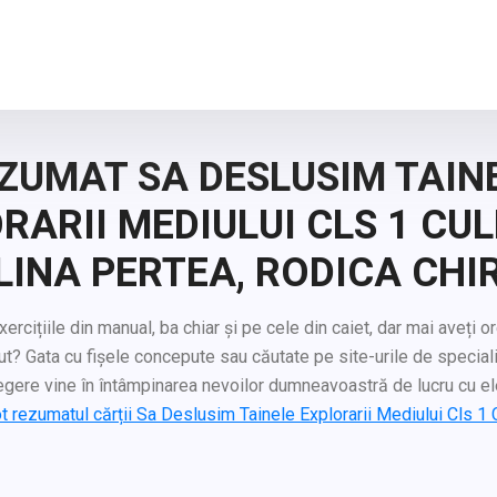
ZUMAT SA DESLUSIM TAIN
RARII MEDIULUI CLS 1 CU
ALINA PERTEA, RODICA CHI
xercițiile din manual, ba chiar și pe cele din caiet, dar mai aveți o
ut? Gata cu fișele concepute sau căutate pe site-urile de special
egere vine în întâmpinarea nevoilor dumneavoastră de lucru cu ele
ot rezumatul cărții Sa Deslusim Tainele Explorarii Mediului Cls 1 C