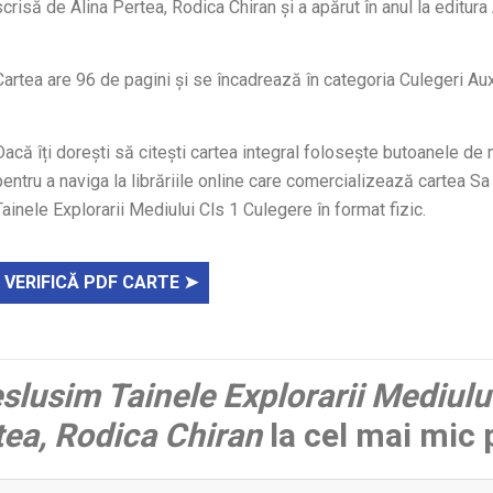
scrisă de Alina Pertea, Rodica Chiran și a apărut în anul la editu
Cartea are 96 de pagini și se încadrează în categoria Culegeri Auxi
Dacă îți dorești să citești cartea integral folosește butoanele de 
pentru a naviga la librăriile online care comercializează cartea S
Tainele Explorarii Mediului Cls 1 Culegere în format fizic.
VERIFICĂ PDF CARTE ➤
slusim Tainele Explorarii Mediului
tea, Rodica Chiran
la cel mai mic 