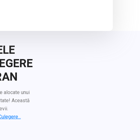
ELE
LEGERE
RAN
re alocate unui
itate! Această
vii.
ulegere...