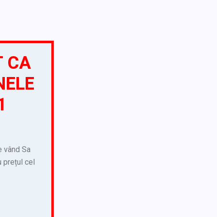
T CA
NELE
1
re vând Sa
 prețul cel