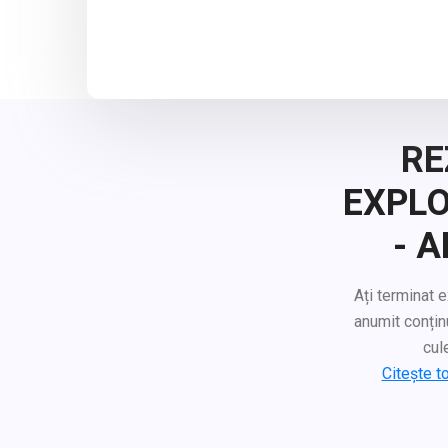
RE
EXPLO
- 
Ați terminat e
anumit conțin
cul
Citește t