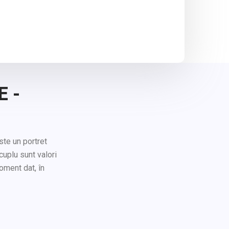
E -
ste un portret
cuplu sunt valori
oment dat, în