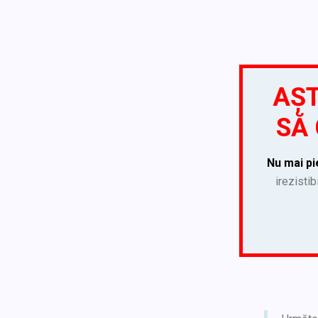
AȘT
SĂ 
Nu mai pi
irezistib