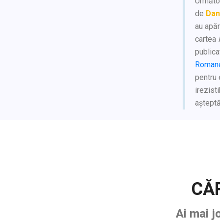
Următoa
de
Dan
au apăr
cartea
publica
Romane
pentru 
irezist
așteptăr
CĂR
Ai mai j