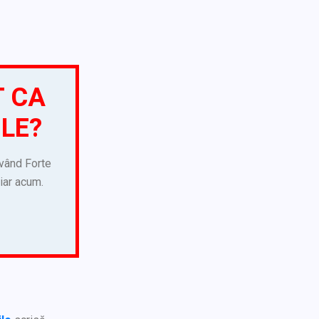
T CA
ILE?
 vând Forte
hiar acum.