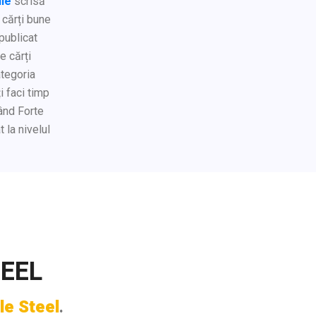
ile
scrisă
 cărți bune
 publicat
e cărți
ategoria
i faci timp
rând Forte
 la nivelul
TEEL
le Steel
.