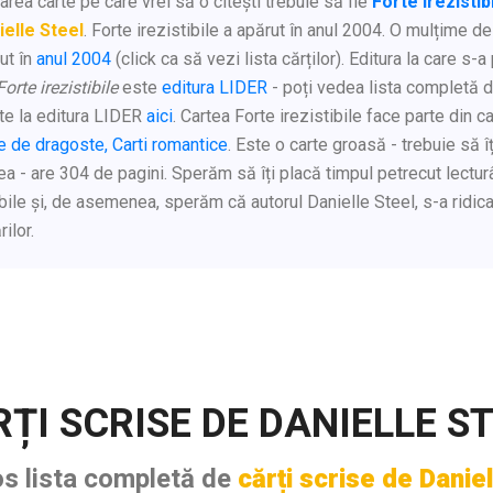
rea carte pe care vrei să o citești trebuie să fie
Forte irezistib
ielle Steel
. Forte irezistibile a apărut în anul 2004. O mulțime de
ut în
anul 2004
(click ca să vezi lista cărților). Editura la care s-a
Forte irezistibile
este
editura LIDER
- poți vedea lista completă d
te la editura LIDER
aici
. Cartea Forte irezistibile face parte din c
 de dragoste, Carti romantice
. Este o carte groasă - trebuie să îț
ea - are 304 de pagini. Sperăm să îți placă timpul petrecut lectu
ibile și, de asemenea, sperăm că autorul Danielle Steel, s-a ridicat
ilor.
ȚI SCRISE DE DANIELLE S
os lista completă de
cărți scrise de Daniel