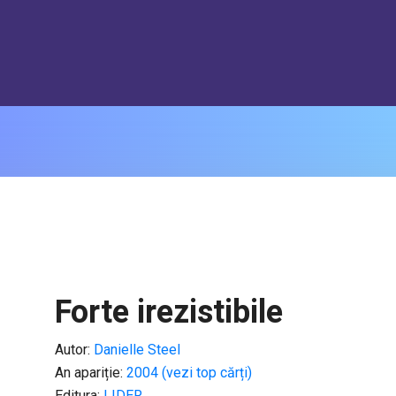
Forte irezistibile
Autor:
Danielle Steel
An apariție:
2004 (vezi top cărți)
Editura:
LIDER