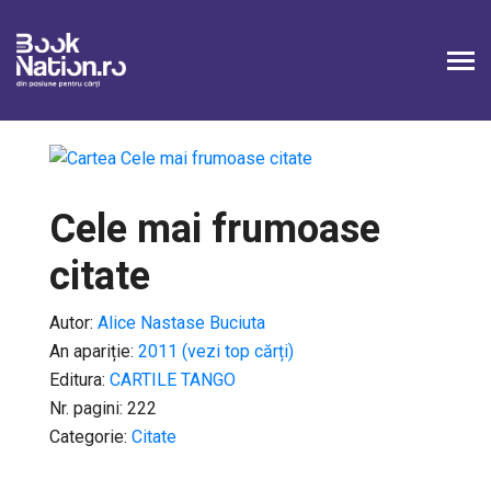
Cele mai frumoase
citate
Autor:
Alice Nastase Buciuta
An apariție:
2011 (vezi top cărți)
Editura:
CARTILE TANGO
Nr. pagini: 222
Categorie:
Citate