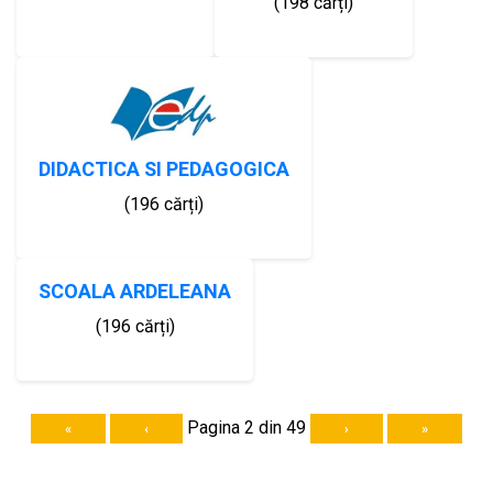
(198 cărți)
DIDACTICA SI PEDAGOGICA
(196 cărți)
SCOALA ARDELEANA
(196 cărți)
Pagina 2 din 49
«
‹
›
»