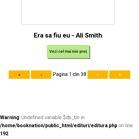
Era sa fiu eu - Ali Smith
Vezi cel mai mic preț
Pagina 1 din 38
«
‹
›
»
Warning
: Undefined variable $db_bn in
/home/booknation/public_html/edituri/editura.php
on line
192