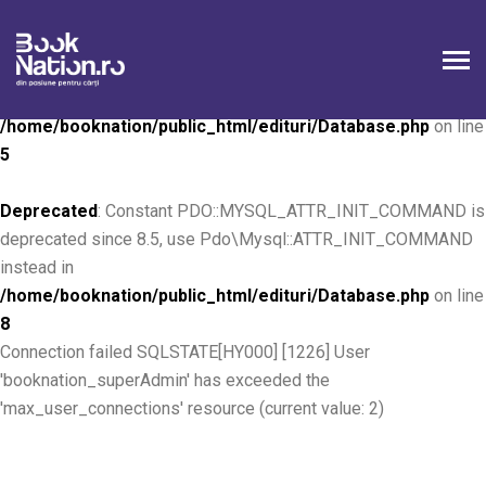
Deprecated
: Constant PDO::MYSQL_ATTR_INIT_COMMAND is
deprecated since 8.5, use Pdo\Mysql::ATTR_INIT_COMMAND
instead in
/home/booknation/public_html/edituri/Database.php
on line
5
Deprecated
: Constant PDO::MYSQL_ATTR_INIT_COMMAND is
deprecated since 8.5, use Pdo\Mysql::ATTR_INIT_COMMAND
instead in
/home/booknation/public_html/edituri/Database.php
on line
8
Connection failed SQLSTATE[HY000] [1226] User
'booknation_superAdmin' has exceeded the
'max_user_connections' resource (current value: 2)