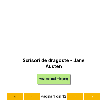
Scrisori de dragoste - Jane
Austen
Vezi cel mai mic preț
Pagina 1 din 12
«
‹
›
»