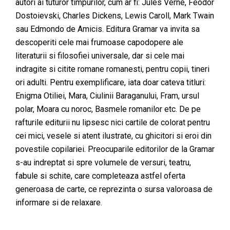
autori ai tuturor timpurilor, cum ar fi: Jules Verne, Feodor
Dostoievski, Charles Dickens, Lewis Caroll, Mark Twain
sau Edmondo de Amicis. Editura Gramar va invita sa
descoperiti cele mai frumoase capodopere ale
literaturii si filosofiei universale, dar si cele mai
indragite si citite romane romanesti, pentru copii, tineri
ori adulti. Pentru exemplificare, iata doar cateva titluri:
Enigma Otiliei, Mara, Ciulinii Baraganului, Fram, ursul
polar, Moara cu noroc, Basmele romanilor etc. De pe
rafturile editurii nu lipsesc nici cartile de colorat pentru
cei mici, vesele si atent ilustrate, cu ghicitori si eroi din
povestile copilariei. Preocuparile editorilor de la Gramar
s-au indreptat si spre volumele de versuri, teatru,
fabule si schite, care completeaza astfel oferta
generoasa de carte, ce reprezinta o sursa valoroasa de
informare si de relaxare.