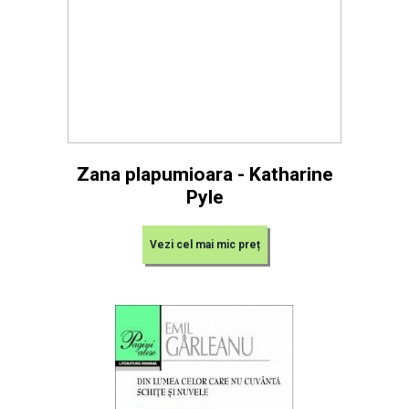
Zana plapumioara - Katharine
Pyle
Vezi cel mai mic preț