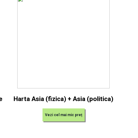
e
Harta Asia (fizica) + Asia (politica)
Vezi cel mai mic preț