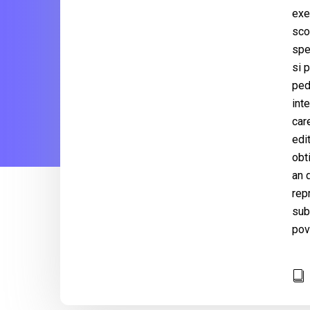
exe
scol
spe
si 
ped
int
car
edit
obt
an 
repr
sub 
pov