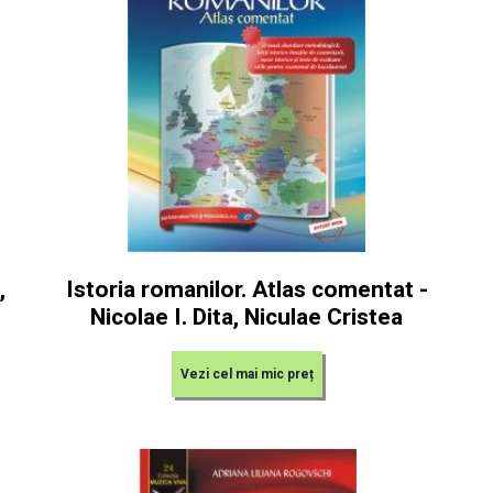
,
Istoria romanilor. Atlas comentat -
Nicolae I. Dita, Niculae Cristea
Vezi cel mai mic preț