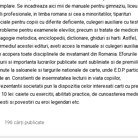
mplare. Se incadreaza aici mii de manuale pentru gimnaziu, liceu
i profesionale, in limba romana si cea a minoritatilor, tiparituri
ciale pentru copiii cu diferite deficiente, culegeri auxiliare cu tes
probleme pentru examenele elevilor, precum si tratate de medicin
agogie metodica, enciclopedii, dictionare, ghiduri si harti. Astfel, 
ermediul acestei edituri, aveti acces la manuale si culegeri auxilia
e acopera toate disciplinele de invatamant din Romania. Eforurile
urii si importanta lucrarilor publicate sunt subliniate si de premii
inute la saloanele si targurile nationale de carte, unde E.D.P. parti
de an. Constienti de insemnatatea lecturii in viata copiilor,
ezentantii societatii pun la dispozitia celor interesati carti cu pre
10 lei: caiete cu exercitii, abilitati practice, de cunoasterea mediu
esti si povestiri cu eroi legendari etc.
196 cărți publicate