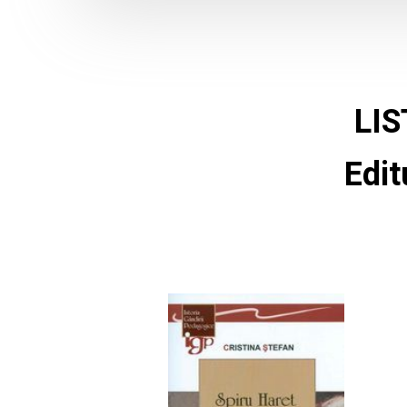
LI
Edi