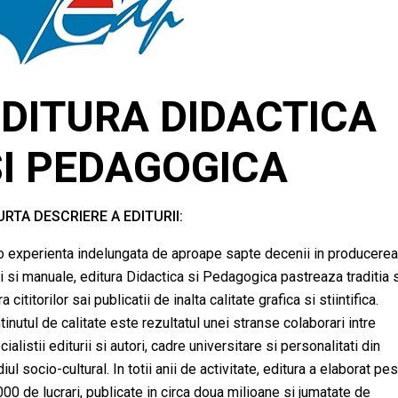
EDITURA DIDACTICA
SI PEDAGOGICA
RTA DESCRIERE A EDITURII:
o experienta indelungata de aproape sapte decenii in producere
ti si manuale, editura Didactica si Pedagogica pastreaza traditia 
a cititorilor sai publicatii de inalta calitate grafica si stiintifica.
tinutul de calitate este rezultatul unei stranse colaborari intre
ialistii editurii si autori, cadre universitare si personalitati din
ul socio-cultural. In totii anii de activitate, editura a elaborat pe
000 de lucrari, publicate in circa doua milioane si jumatate de