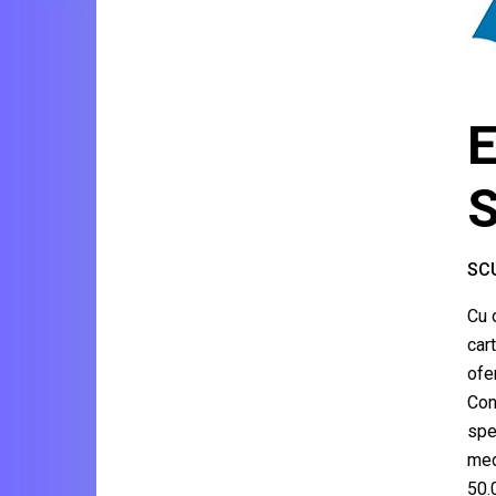
SCU
Cu 
car
ofer
Con
spec
medi
50.