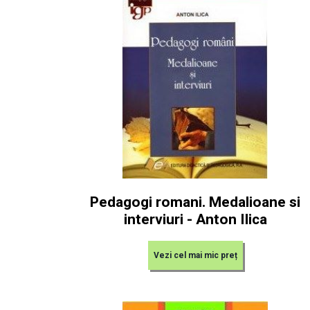
Pedagogi romani. Medalioane si
interviuri - Anton Ilica
Vezi cel mai mic preț