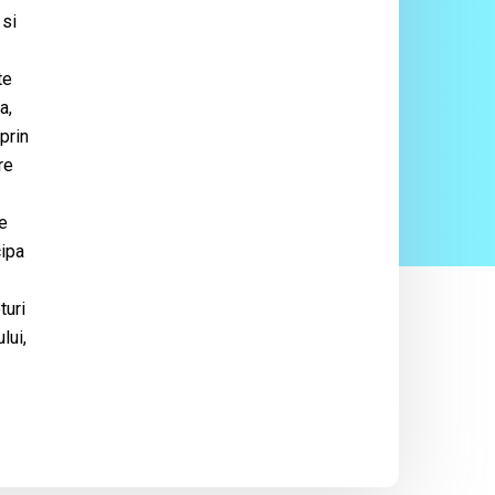
 si
te
a,
prin
re
le
cipa
turi
lui,