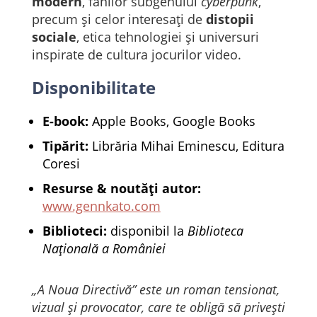
modern
, fanilor subgenului
cyberpunk
,
precum și celor interesați de
distopii
sociale
, etica tehnologiei și universuri
inspirate de cultura jocurilor video.
Disponibilitate
E-book:
Apple Books, Google Books
Tipărit:
Librăria Mihai Eminescu, Editura
Coresi
Resurse & noutăți autor:
www.gennkato.com
Biblioteci:
disponibil la
Biblioteca
Națională a României
„A Noua Directivă” este un roman tensionat,
vizual și provocator, care te obligă să privești