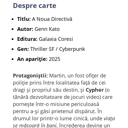
Despre carte
Titlu:
A Noua Directivă
Autor:
Genn Kato
Editura:
Galaxia Coresi
Gen:
Thriller SF / Cyberpunk
An apariție:
2025
Protagoniștii:
Martin, un fost ofițer de
poliție prins între loialitatea față de cei
dragi și propriul său destin, și
Cypher
(o
tânără dezvoltatoare de jocuri video) care
pornește într-o misiune periculoasă
pentru a-și găsi prietenul dispărut. În
drumul lor printr-o lume cinică, unde
viața
se măsoară în bani
, încrederea devine un