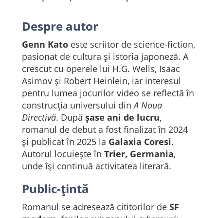
Despre autor
Genn Kato
este scriitor de science-fiction,
pasionat de cultura și istoria japoneză. A
crescut cu operele lui H.G. Wells, Isaac
Asimov și Robert Heinlein, iar interesul
pentru lumea jocurilor video se reflectă în
construcția universului din
A Noua
Directivă
. După
șase ani de lucru
,
romanul de debut a fost finalizat în 2024
și publicat în 2025 la
Galaxia Coresi
.
Autorul locuiește în
Trier, Germania
,
unde își continuă activitatea literară.
Public-țintă
Romanul se adresează cititorilor de
SF