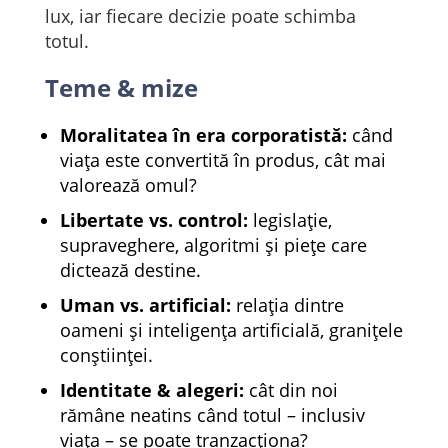
lux, iar fiecare decizie poate schimba
totul.
Teme & mize
Moralitatea în era corporatistă:
când
viața este convertită în produs, cât mai
valorează omul?
Libertate vs. control:
legislație,
supraveghere, algoritmi și piețe care
dictează destine.
Uman vs. artificial:
relația dintre
oameni și inteligența artificială, granițele
conștiinței.
Identitate & alegeri:
cât din noi
rămâne neatins când totul – inclusiv
viața – se poate tranzacționa?