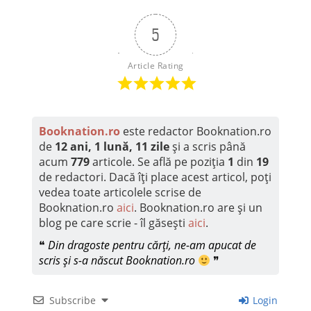
5
Article Rating
Booknation.ro
este redactor Booknation.ro
de
12 ani, 1 lună, 11 zile
și a scris până
acum
779
articole. Se află pe poziția
1
din
19
de redactori. Dacă îți place acest articol, poți
vedea toate articolele scrise de
Booknation.ro
aici
. Booknation.ro are și un
blog pe care scrie - îl găsești
aici
.
❝
Din dragoste pentru cărți, ne-am apucat de
scris și s-a născut Booknation.ro
❞
Subscribe
Login