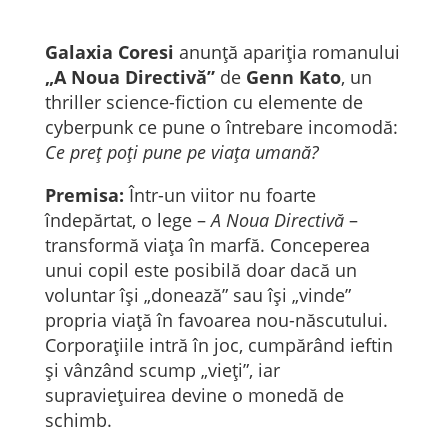
Galaxia Coresi
anunță apariția romanului
„A Noua Directivă”
de
Genn Kato
, un
thriller science-fiction cu elemente de
cyberpunk ce pune o întrebare incomodă:
Ce preț poți pune pe viața umană?
Premisa:
Într-un viitor nu foarte
îndepărtat, o lege –
A Noua Directivă
–
transformă viața în marfă. Conceperea
unui copil este posibilă doar dacă un
voluntar își „donează” sau își „vinde”
propria viață în favoarea nou-născutului.
Corporațiile intră în joc, cumpărând ieftin
și vânzând scump „vieți”, iar
supraviețuirea devine o monedă de
schimb.