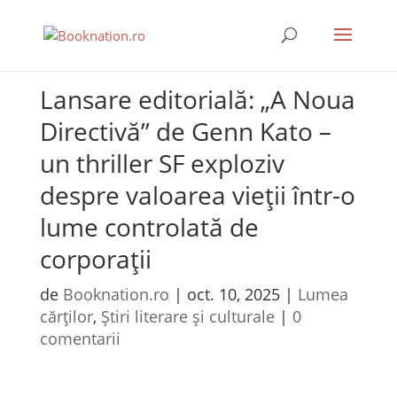
Lansare editorială: „A Noua
Directivă” de Genn Kato –
un thriller SF exploziv
despre valoarea vieții într-o
lume controlată de
corporații
de
Booknation.ro
|
oct. 10, 2025
|
Lumea
cărților
,
Știri literare și culturale
|
0
comentarii