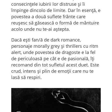
consecințele iubirii lor distruse și îi
împinge dincolo de limite. Dar în esență, e
povestea a două suflete frânte care
reușesc să găsească o formă de mântuire
acolo unde nu te-ai aștepta.
Dacă ești fan/ă de dark romance,
personaje morally grey și thrillers cu ritm
alert, unde povestea de dragoste e la fel
de periculoasă pe cât e de pasională, îți
recomand din tot sufletul acest duet. Este
crud, intens și plin de emoții care nu te
lasă să respiri.