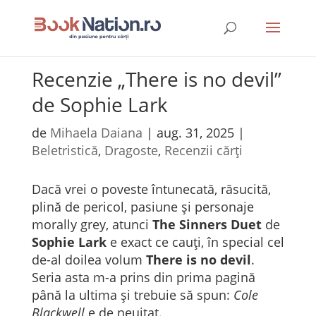
Recenzie „There is no devil”
de Sophie Lark
de
Mihaela Daiana
|
aug. 31, 2025
|
Beletristică
,
Dragoste
,
Recenzii cărți
Dacă vrei o poveste întunecată, răsucită,
plină de pericol, pasiune și personaje
morally grey, atunci
The Sinners Duet
de
Sophie Lark
e exact ce cauți, în special cel
de-al doilea volum
There is no devil
.
Seria asta m-a prins din prima pagină
până la ultima și trebuie să spun:
Cole
Blackwell
e de neuitat.