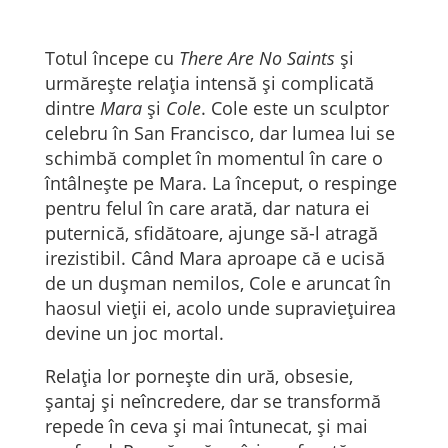
Totul începe cu
There Are No Saints
și
urmărește relația intensă și complicată
dintre
Mara
și
Cole
. Cole este un sculptor
celebru în San Francisco, dar lumea lui se
schimbă complet în momentul în care o
întâlnește pe Mara. La început, o respinge
pentru felul în care arată, dar natura ei
puternică, sfidătoare, ajunge să-l atragă
irezistibil. Când Mara aproape că e ucisă
de un dușman nemilos, Cole e aruncat în
haosul vieții ei, acolo unde supraviețuirea
devine un joc mortal.
Relația lor pornește din ură, obsesie,
șantaj și neîncredere, dar se transformă
repede în ceva și mai întunecat, și mai