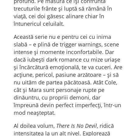
profund. Pe măsură ce își confruntă
trecuturile frânte și luptă să rămână în
viață, cei doi găsesc alinare chiar în
întunericul celuilalt.
Această serie nu e pentru cei cu inima
slabă – e plină de trigger warnings, scene
intense și momente inconfortabile. Dar
dacă iubești dark romance cu mize uriașe
și încărcătură emoțională, te va cuceri. Are
acțiune, pericol, pasiune arzătoare – și să
nu uităm de partea păcătoasă. Atât Cole,
cât și Mara sunt personaje rupte pe
dinăuntru, cu propriii demoni, dar
împreună devin perfect imperfecți, într-un
mod neașteptat.
Al doilea volum,
There Is No Devil
, ridică
intensitatea la un alt nivel. Explorează