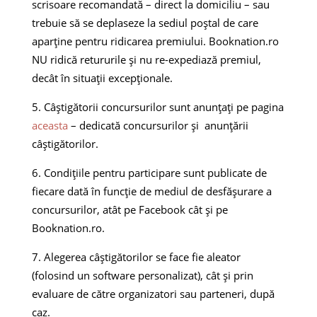
scrisoare recomandată – direct la domiciliu – sau
trebuie să se deplaseze la sediul poștal de care
aparține pentru ridicarea premiului. Booknation.ro
NU ridică retururile și nu re-expediază premiul,
decât în situații excepționale.
Câștigătorii concursurilor sunt anunțați pe pagina
aceasta
– dedicată concursurilor și anunțării
câștigătorilor.
Condițiile pentru participare sunt publicate de
fiecare dată în funcție de mediul de desfășurare a
concursurilor, atât pe Facebook cât și pe
Booknation.ro.
Alegerea câștigătorilor se face fie aleator
(folosind un software personalizat), cât și prin
evaluare de către organizatori sau parteneri, după
caz.