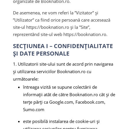
organizate de Booknation.ro.
De asemenea, ne vom referi la ”Vizitator” și
”Utilizator” ca fiind orice persoană care accesează
site-ul https://booknation.ro și la ”Site”,
reprezentând site-ul web https://booknation.ro.
SECȚIUNEA I – CONFIDENȚIALITATE
ȘI DATE PERSONALE
Utilizatorii site-ului sunt de acord prin navigarea
și utilizarea serviciilor Booknation.ro cu
următoarele:
întreaga vizită se supune colectării de
informații atât de către Booknation.ro cât și de
terțe părți ca Google.com, Facebook.com,
Sumo.com
este posibilă instalarea de cookie-uri și
utilizarea sesiunilor pentru furnizarea