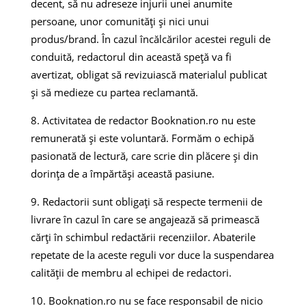
decent, să nu adreseze injurii unei anumite
persoane, unor comunități și nici unui
produs/brand. În cazul încălcărilor acestei reguli de
conduită, redactorul din această speță va fi
avertizat, obligat să revizuiască materialul publicat
și să medieze cu partea reclamantă.
Activitatea de redactor Booknation.ro nu este
remunerată și este voluntară. Formăm o echipă
pasionată de lectură, care scrie din plăcere și din
dorința de a împărtăși această pasiune.
Redactorii sunt obligați să respecte termenii de
livrare în cazul în care se angajează să primească
cărți în schimbul redactării recenziilor. Abaterile
repetate de la aceste reguli vor duce la suspendarea
calității de membru al echipei de redactori.
Booknation.ro nu se face responsabil de nicio