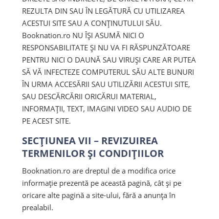
REZULTA DIN SAU ÎN LEGĂTURĂ CU UTILIZAREA
ACESTUI SITE SAU A CONȚINUTULUI SĂU.
Booknation.ro NU ÎȘI ASUMĂ NICI O
RESPONSABILITATE ȘI NU VA FI RĂSPUNZĂTOARE
PENTRU NICI O DAUNĂ SAU VIRUȘI CARE AR PUTEA
SĂ VĂ INFECTEZE COMPUTERUL SĂU ALTE BUNURI
ÎN URMA ACCESĂRII SAU UTILIZĂRII ACESTUI SITE,
SAU DESCĂRCĂRII ORICĂRUI MATERIAL,
INFORMAȚII, TEXT, IMAGINI VIDEO SAU AUDIO DE
PE ACEST SITE.
SECȚIUNEA VII – REVIZUIREA
TERMENILOR ȘI CONDIȚIILOR
Booknation.ro are dreptul de a modifica orice
informație prezentă pe această pagină, cât și pe
oricare alte pagină a site-ului, fără a anunța în
prealabil.