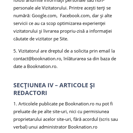
folosi anumite informații personale sau non-
personale ale Vizitatorului. Printre acești terți se
numără: Google.com, Facebook.com, dar și alte
servicii ce au ca scop optimizarea experienței
vizitatorului și livrarea propriu-zisă a informației
căutate de vizitator pe Site.
Vizitatorul are dreptul de a solicita prin email la
contact@booknation.ro
, înlăturarea sa din baza de
date a Booknation.ro.
SECȚIUNEA IV – ARTICOLE ȘI
REDACTORI
Articolele publicate pe Booknation.ro nu pot fi
preluate de pe alte site-uri, nici cu permisiunea
proprietarului acelor site-uri, fără acordul (scris sau
verbal) unui administrator Booknation.ro