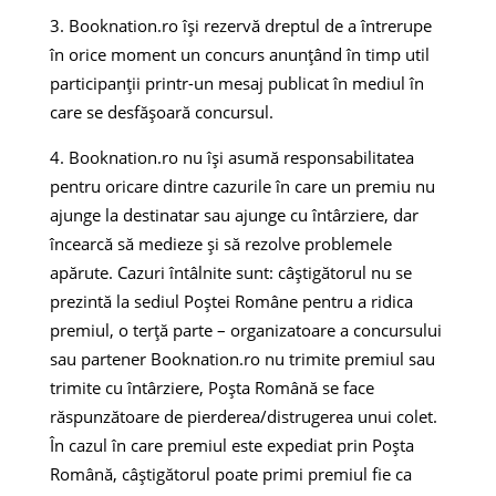
Booknation.ro își rezervă dreptul de a întrerupe
în orice moment un concurs anunțând în timp util
participanții printr-un mesaj publicat în mediul în
care se desfășoară concursul.
Booknation.ro nu își asumă responsabilitatea
pentru oricare dintre cazurile în care un premiu nu
ajunge la destinatar sau ajunge cu întârziere, dar
încearcă să medieze și să rezolve problemele
apărute. Cazuri întâlnite sunt: câștigătorul nu se
prezintă la sediul Poștei Române pentru a ridica
premiul, o terță parte – organizatoare a concursului
sau partener Booknation.ro nu trimite premiul sau
trimite cu întârziere, Poșta Română se face
răspunzătoare de pierderea/distrugerea unui colet.
În cazul în care premiul este expediat prin Poșta
Română, câștigătorul poate primi premiul fie ca