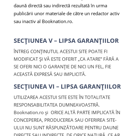
daună directă sau indirectă rezultată în urma
publicării unor materiale de către un redactor activ
sau inactiv al Booknation.ro.
SECȚIUNEA V – LIPSA GARANȚIILOR
ÎNTREG CONȚINUTUL ACESTUI SITE POATE FI
MODIFICAT ȘI VĂ ESTE OFERIT „CA ATARE” FĂRĂ A
SE OFERI NICI O GARANȚIE DE NICI UN FEL, FIE
ACEASTĂ EXPRESĂ SAU IMPLICITĂ.
SECȚIUNEA VI – LIPSA GARANȚIILOR
UTILIZAREA ACESTUI SITE ESTE ÎN TOTALITATE
RESPONSABILITATEA DUMNEAVOASTRĂ.
Booknation.ro și ORICE ALTĂ PARTE IMPLICATĂ ÎN
CONCEPEREA, PRODUCEREA SAU OFERIREA SITE-
ULUI NU SUNT RĂSPUNZĂTOARE PENTRU DAUNE
DIRECTE SAU INDIRECTE, DE ORICE NATURĂ, CE AR