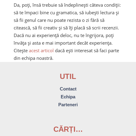
Da, poți, însă trebuie să îndeplinești câteva condiții:
să te împaci bine cu gramatica, să iubești lectura și
să fii genul care nu poate rezista o zi fără să
citească, să fii creativ și să îți placă să scrii recenzii.
Dacă nu ai experiență deloc, nu te îngrijora, poți
învăța și asta e mai important decât experiența.
Citește
acest articol
dacă ești interesat să faci parte
din echipa noastră.
UTIL
Contact
Echipa
Parteneri
CĂRȚI…