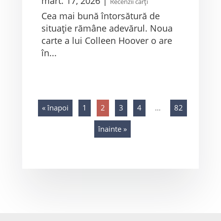
mart. 17, 2026
|
Recenzii cărți
Cea mai bună întorsătură de
situație rămâne adevărul. Noua
carte a lui Colleen Hoover o are
în...
« înapoi
1
2
3
4
…
82
înainte »