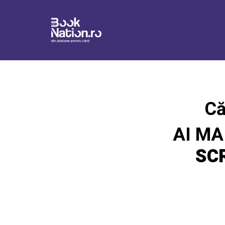
Connection failed SQLSTATE[HY000] [1226] User 'booknation_su
Că
AI MA
SC