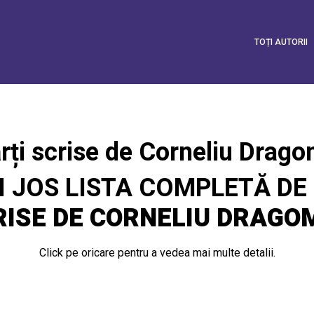
perAdmin' has exceeded the 'max_user_connections' resource (c
TOȚI AUTORII
rți scrise de Corneliu Drago
I JOS LISTA COMPLETĂ DE
RISE DE CORNELIU DRAGO
Click pe oricare pentru a vedea mai multe detalii.