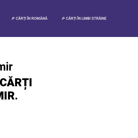
urrent value: 2)
🔎 CĂRȚI ÎN ROMÂNĂ
🔎 CĂRȚI ÎN LIMBI STRĂINE
mir
CĂRȚI
MIR
.