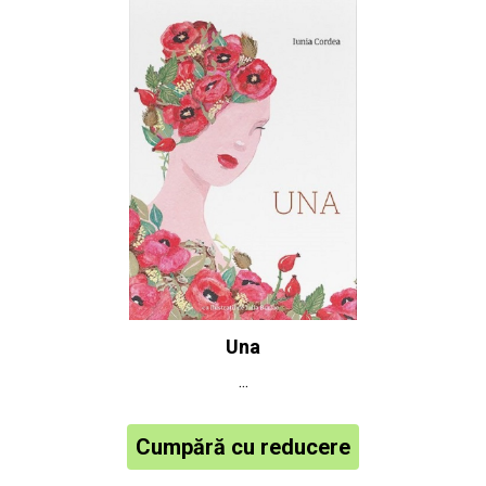
Una
...
Cumpără cu reducere