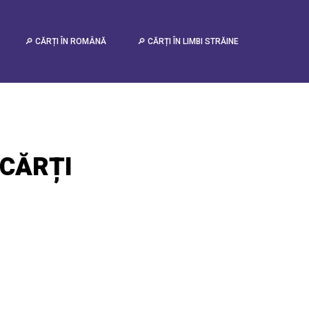
🔎 CĂRȚI ÎN ROMÂNĂ
🔎 CĂRȚI ÎN LIMBI STRĂINE
CĂRȚI