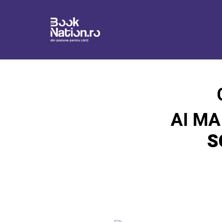
AI MA
S