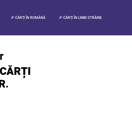
🔎 CĂRȚI ÎN ROMÂNĂ
🔎 CĂRȚI ÎN LIMBI STRĂINE
r
CĂRȚI
R
.