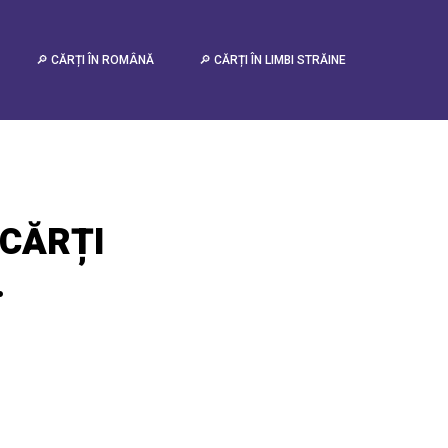
🔎 CĂRȚI ÎN ROMÂNĂ
🔎 CĂRȚI ÎN LIMBI STRĂINE
CĂRȚI
.