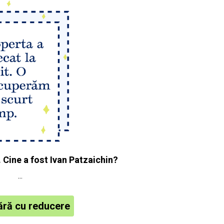
 Cine a fost Ivan Patzaichin?
...
ră cu reducere