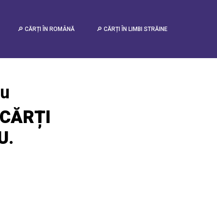
🔎 CĂRȚI ÎN ROMÂNĂ
🔎 CĂRȚI ÎN LIMBI STRĂINE
tu
CĂRȚI
U
.