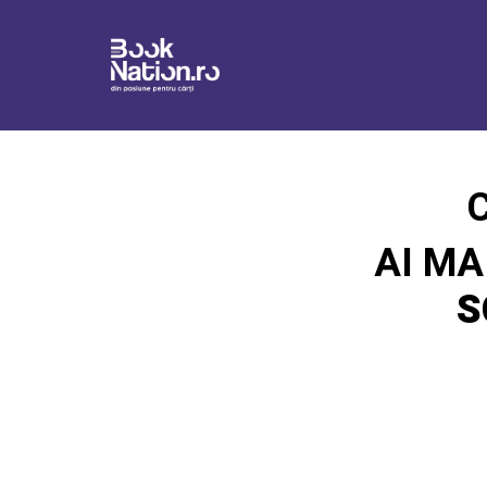
C
AI MA
S