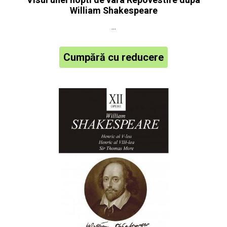
Visul unei nopti de vara Repovestire dupa
William Shakespeare
...
Cumpără cu reducere