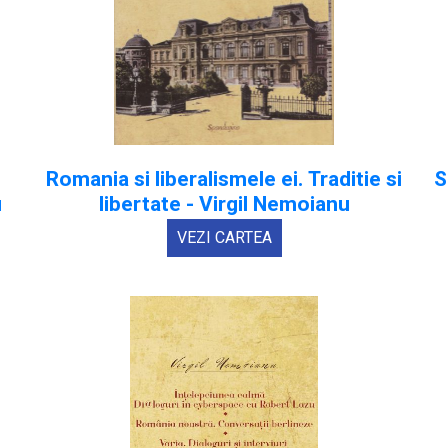
Romania si liberalismele ei. Traditie si
S
u
libertate - Virgil Nemoianu
VEZI CARTEA