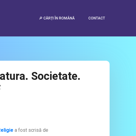
🔎 CĂRȚI ÎN ROMÂNĂ
CONTACT
eratura. Societate.
F
Religie
a fost scrisă de