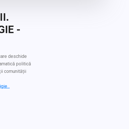
I.
IE -
care deschide
amatică politică
ii comunității
gie...