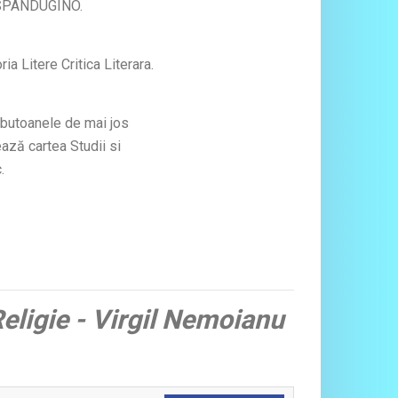
ra SPANDUGINO.
a Litere Critica Literara.
e butoanele de mai jos
ează cartea Studii si
.
 Religie - Virgil Nemoianu