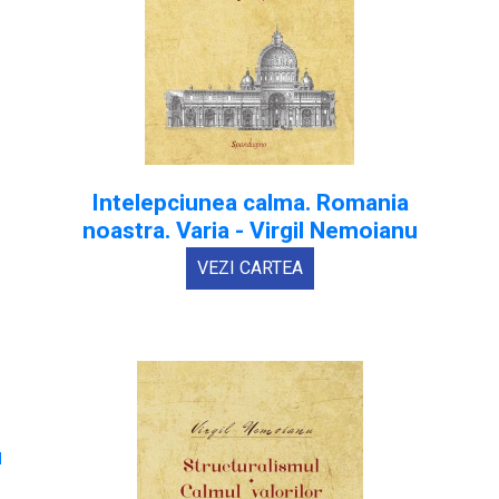
Intelepciunea calma. Romania
noastra. Varia - Virgil Nemoianu
VEZI CARTEA
u