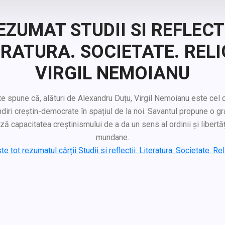
EZUMAT STUDII SI REFLECTI
ERATURA. SOCIETATE. RELIG
VIRGIL NEMOIANU
ne că, alături de Alexandru Duțu, Virgil Nemoianu este cel 
ndiri creștin-democrate în spațiul de la noi. Savantul propune o gr
ă capacitatea creștinismului de a da un sens al ordinii și libertăț
mundane.
te tot rezumatul cărții Studii si reflectii. Literatura. Societate. Reli