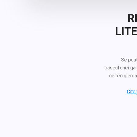
R
LIT
Se poate spu
traseul unei gâ
ce recupereaz
Citeș