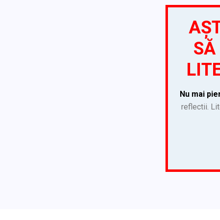
AȘT
SĂ 
LIT
Nu mai pie
reflectii. L