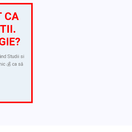
T CA
TII.
GIE?
ând Studii si
 mic 💰 ca să