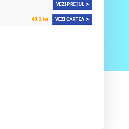
VEZI PREȚUL ➤
48.2 lei
VEZI CARTEA ➤