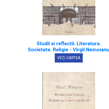
Studii si reflectii. Literatura.
Societate. Religie - Virgil Nemoian
VEZI CARTEA