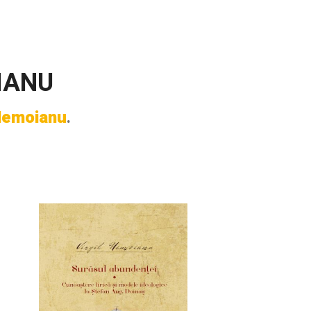
IANU
 Nemoianu
.