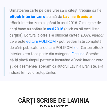
Următoarea carte pe care vrei să o citești trebuie să fie
eBook Interior zero
scrisă de
Lavinia Braniste
.
eBook Interior zero a apărut în anul 2016. O mulțime de
cărți bune au apărut în
anul 2016
(click ca să vezi lista
cărților). Editura la care s-a publicat cartea
eBook Interior
zero
este
editura POLIROM
- poți vedea lista completă
de cărți publicate la editura POLIROM
aici
. Cartea eBook
Interior zero face parte din categoria
Fictiune
. Sperăm
să îți placă timpul petrecut lecturând eBook Interior zero
și, de asemenea, sperăm că autorul Lavinia Braniste, s-a
ridicat la nivelul așteptărilor.
CĂRȚI SCRISE DE LAVINIA