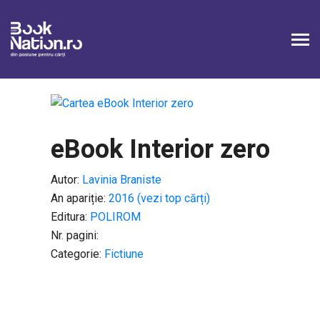
eBook Interior zero
Autor:
Lavinia Braniste
An apariție:
2016 (vezi top cărți)
Editura:
POLIROM
Nr. pagini:
Categorie:
Fictiune