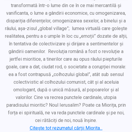
transformată într-o lume din ce în ce mai mercantilă și
vanificanta, o lume a gândirii economice, cu omogenizarea,
dispariția diferențelor, omogenizarea sexelor, a binelui și a
râului, așa-zisul „global village”; lumea virtuală care golește
realitatea, pentru a o umple în loc cu „emoții” dozate de alții,
în tentativa de colectivizare și dirijare a sentimentelor și
gândirii oamenilor. Revoluția română a fost o revoluție a
jertfei mioritice, a tinerilor care au opus râului piepturile
goale, care a dat, ciudat rod, o societate a corupției morale:
ea a fost contrapusă „colhozului global”, atât sub sensul
colectivistic al colhozului comunist, cât și al aceluia
omologant, după o unică măsură, al popoarelor și al
valorilor. Cine va recrea punctele cardinale, utopia
paradisului mioritic? Noul Ierusalim? Poate ca Miorița, prin
forța ei spirituală, ne va reda punctele cardinale și pe noi,
cei rătăciți de noi, nouă înșine.
Citește tot rezumatul cărții Miorita...