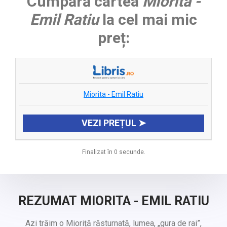
Cumpără cartea
Miorita -
Emil Ratiu
la cel mai mic
preț:
Miorita - Emil Ratiu
VEZI PREȚUL ➤
Finalizat în 0 secunde.
REZUMAT MIORITA - EMIL RATIU
Azi trăim o Mioriță răsturnată, lumea, „gura de rai”,