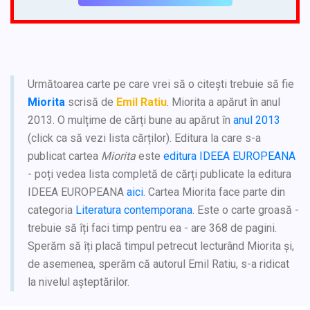
Următoarea carte pe care vrei să o citești trebuie să fie
Miorita
scrisă de
Emil Ratiu
. Miorita a apărut în anul
2013. O mulțime de cărți bune au apărut în
anul 2013
(click ca să vezi lista cărților). Editura la care s-a
publicat cartea
Miorita
este
editura IDEEA EUROPEANA
- poți vedea lista completă de cărți publicate la editura
IDEEA EUROPEANA
aici
. Cartea Miorita face parte din
categoria
Literatura contemporana
. Este o carte groasă -
trebuie să îți faci timp pentru ea - are 368 de pagini.
Sperăm să îți placă timpul petrecut lecturând Miorita și,
de asemenea, sperăm că autorul Emil Ratiu, s-a ridicat
la nivelul așteptărilor.