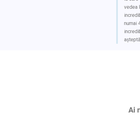
vedea l
incredi
numai 4
incredi
așteptăr
Ai 