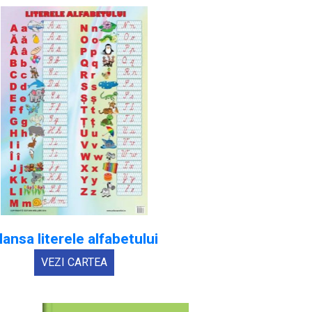
lansa literele alfabetului
VEZI CARTEA