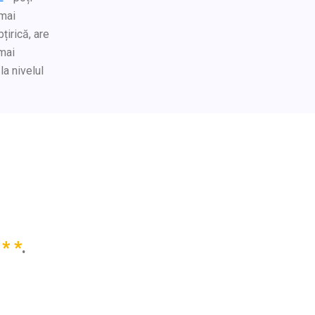
 mai
țirică, are
 mai
la nivelul
 * *
.