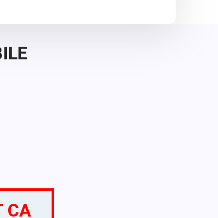
ILE
T CA