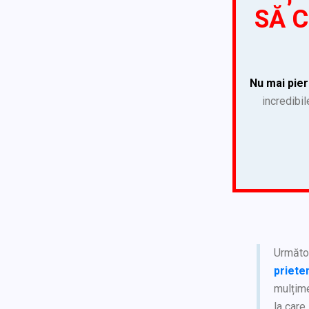
SĂ C
Nu mai pier
incredibil
Următoa
priete
mulțime
la care