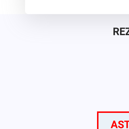
RE
AȘT