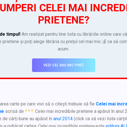
UMPERI CELEI MAI INCRED
PRIETENE?
de timpul!
Am realizat pentru tine lista cu librăriile online care 
e prietene și poți alege librăria cu prețul cel mai mic 💰 ca să co
acum.
VEZI CEL MAI MIC PREȚ
rea carte pe care vrei să o citești trebuie să fie
Celei mai incre
ne
scrisă de
* * *
. Celei mai incredibile prietene a apărut în anul 
 de cărți bune au apărut în
anul 2014
(click ca să vezi lista cărțil
 s-a publicat cartea
Celei mai incredibile prietene
este
editura AL