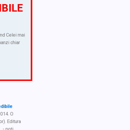
IBILE
vând Celei mai
manzi chiar
dibile
2014. O
or). Editura
L
- poți