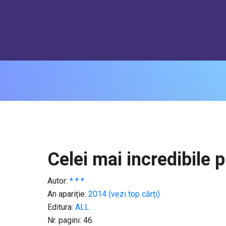
Celei mai incredibile 
Autor:
* * *
An apariție:
2014 (vezi top cărți)
Editura:
ALL
Nr. pagini: 46