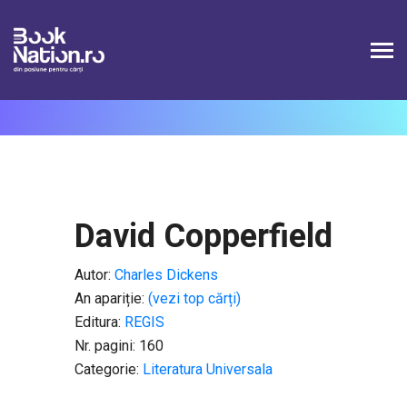
Connection failed SQLSTATE[HY000] [1226] User
'booknation_superAdmin' has exceeded the
'max_user_connections' resource (current value: 2)
David Copperfield
Autor:
Charles Dickens
An apariție:
(vezi top cărți)
Editura:
REGIS
Nr. pagini: 160
Categorie:
Literatura Universala