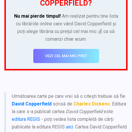
COPPERFIELD?
Nu mai pierde timpul!
Am realizat pentru tine lista
cu librăriile online care vând David Copperfield și
poți alege librăria cu prețul cel mai mic 💰 ca să
comanzi chiar acum.
VEZI CEL MAI MIC PREȚ
Următoarea carte pe care vrei să o citești trebuie să fie
David Copperfield
scrisă de
Charles Dickens
. Editura
la care s-a publicat cartea
David Copperfield
este
editura REGIS
- poți vedea lista completă de cărți
publicate la editura REGIS
aici
. Cartea David Copperfield