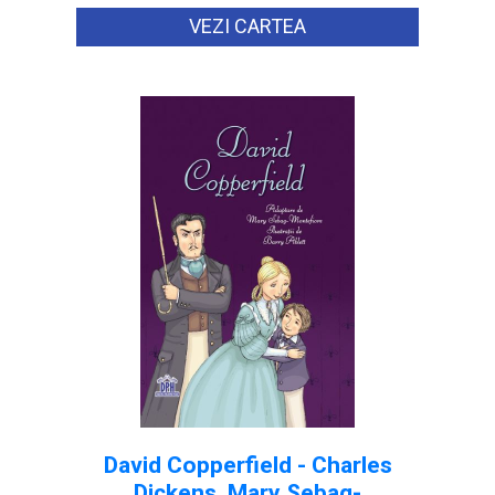
VEZI CARTEA
David Copperfield - Charles
Dickens, Mary Sebag-